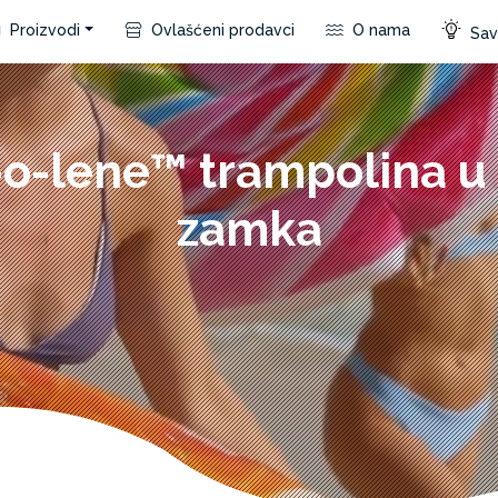
Proizvodi
Ovlašćeni prodavci
O nama
Save
o-lene™ trampolina u 
zamka