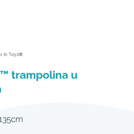
>
In Toyz®
™ trampolina u
a
 135cm