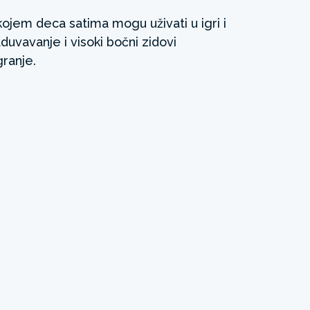
ojem deca satima mogu uživati u igri i
uvavanje i visoki bočni zidovi
ranje.