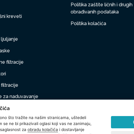
Politika zaštite ličnih i drugih
obrađivanih podataka
ni kreveti
Politika kolačića
ljuljanje
aske
e filtracije
ori
filtracije
 za naduvavanje
čića
taj na naduvavanje
 ono što tražite na našim stranicama, uštedeli
ljubimci
se ne bi prikazivali oglasi koji vas ne zanimaju,
 saglasnost za
obradu kolačića
i dostavljanje
na oprema