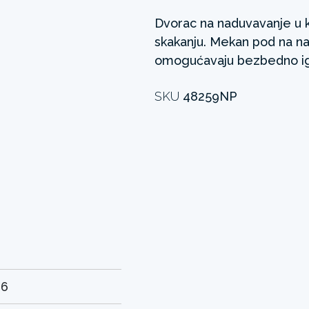
Dvorac na naduvavanje u k
skakanju. Mekan pod na nad
omogućavaju bezbedno ig
SKU
48259NP
26