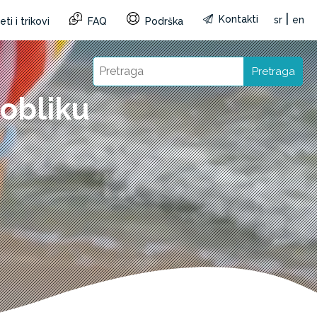
|
Kontakti
sr
en
ti i trikovi
FAQ
Podrška
Pretraga
obliku