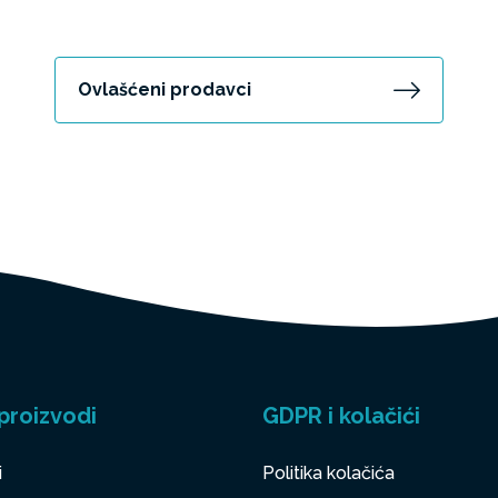
Ovlašćeni prodavci
proizvodi
GDPR i kolačići
i
Politika kolačića