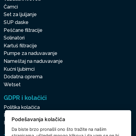
Čamci
Set za ljuljanje
SUP daske
Peščane filtracije
Solinatori
Kartuš filtracije
Pumpe za naduvavanje
Nameštaj na naduvavanje
Kućni ljubimci
Dodatna oprema
Wetset
GDPR i kolačići
Politika kolačića
Politika zaštite ličnih i drugih obrađivanih podataka
Podešavanja kolačića
Politika kolačića
Da biste brzo pronašli ono što tražite na našim
stranicama, uštedeli mnogo klikova i da vam se ne bi