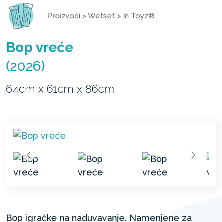
Proizvodi
>
Wetset
>
In Toyz®
Bop vreće
(2026)
64cm x 61cm x 86cm
Bop igračke na naduvavanje. Namenjene za