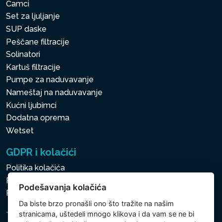
Čamci
Set za ljuljanje
SUP daske
Peščane filtracije
Solinatori
Kartuš filtracije
Pumpe za naduvavanje
Nameštaj na naduvavanje
Kućni ljubimci
Dodatna oprema
Wetset
GDPR i kolačići
Politika kolačića
Politika zaštite ličnih i drugih obrađivanih podataka
Podešavanja kolačića
Politika kolačića
Da biste brzo pronašli ono što tražite na našim
stranicama, uštedeli mnogo klikova i da vam se ne bi