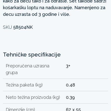
kako za decu tako i za odrasle. Set takođe sadrži
košarkašku loptu na naduvavanje. Namenjeno za
decu uzrasta od 3 godine i više.
SKU
58504NK
Tehničke specifikacije
Preporučena uzrasna
3+
grupa
Težina paketa (kg)
0.48
Neto težina proizvoda (kg)
0.39
Dimenzije (cm)
67 x 55