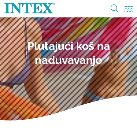
Plutajući koš na
naduvavanje