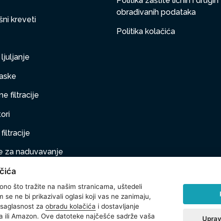
Politika zaštite ličnih i drugih
obrađivanih podataka
ni kreveti
Politika kolačića
ljuljanje
aske
e filtracije
ori
filtracije
 za naduvavanje
čića
taj na naduvavanje
 ono što tražite na našim stranicama, uštedeli
ljubimci
se ne bi prikazivali oglasi koji vas ne zanimaju,
 saglasnost za
obradu kolačića
i dostavljanje
na oprema
 ili Amazon. Ove datoteke najčešće sadrže vaša
Uprav