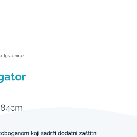
>
Igraonice
gator
 84cm
oboganom koji sadrži dodatni zaštitni