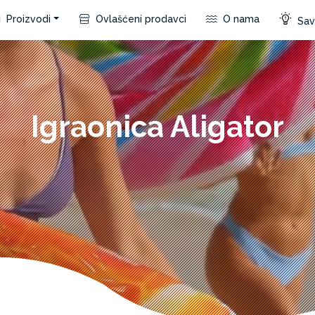
Proizvodi
Ovlašćeni prodavci
O nama
Save
Igraonica Aligator