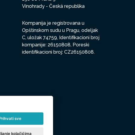
Vinohrady - Česká republika
Kompanija je registrovana u
Opštinskom sudu u Pragu, odeljak
C, uložak 74759, Identifikacioni broj
kompanije: 26150808, Poreski
identifikacioni broj: CZ26150808.
Prihvati sve
ljanje kolačićima