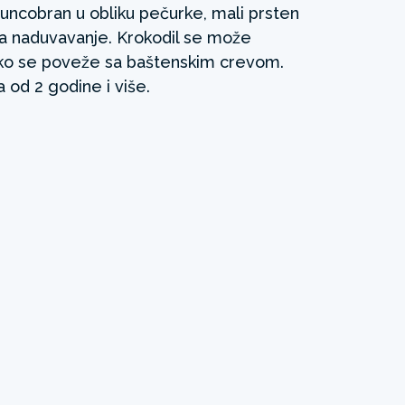
suncobran u obliku pečurke, mali prsten
 na naduvavanje. Krokodil se može
oliko se poveže sa baštenskim crevom.
od 2 godine i više.