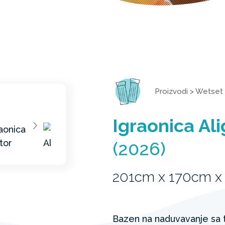
Proizvodi
>
Wetset
Igraonica Ali
(2026)
201cm x 170cm x
Bazen na naduvavanje sa t