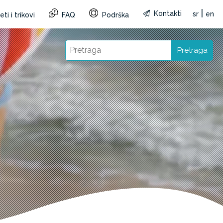
|
Kontakti
sr
en
ti i trikovi
FAQ
Podrška
Pretraga