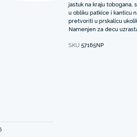
jastuk na kraju tobogana, 
u obliku patkice i kanticu
pretvoriti u prskalicu uk
Namenjen za decu uzrasta 
SKU
57165NP
6