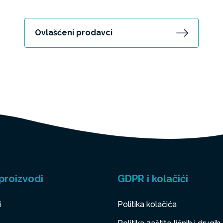
Ovlašćeni prodavci
proizvodi
GDPR i kolačići
i
Politika kolačića