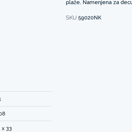
plaže. Namenjena za decu 
SKU
59020NK
1
08
 x 33