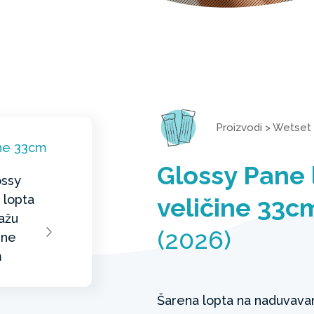
Proizvodi
>
Wetset
Glossy Pane 
veličine 33c
(2026)
Šarena lopta na naduvavan