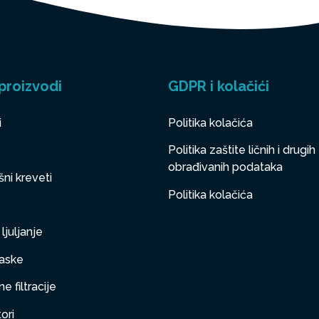
proizvodi
GDPR i kolačići
i
Politika kolačića
Politika zaštite ličnih i drugih
obrađivanih podataka
ni kreveti
Politika kolačića
ljuljanje
aske
e filtracije
ori