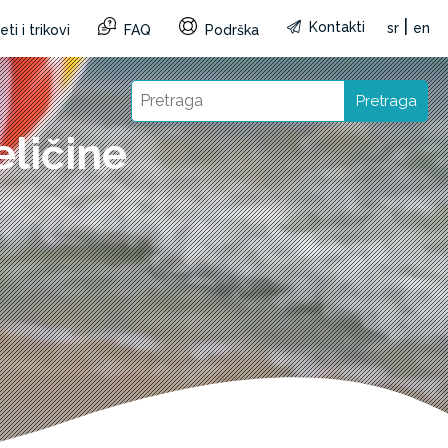
|
Kontakti
sr
en
ti i trikovi
FAQ
Podrška
Pretraga
eličine