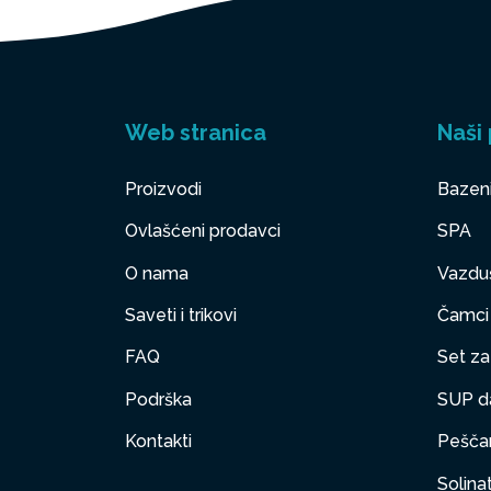
Web stranica
Naši 
Proizvodi
Bazen
Ovlašćeni prodavci
SPA
O nama
Vazduš
Saveti i trikovi
Čamci
FAQ
Set za 
Podrška
SUP d
Kontakti
Peščan
Solinat