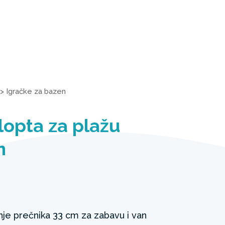
>
Igračke za bazen
lopta za plažu
m
je prečnika 33 cm za zabavu i van