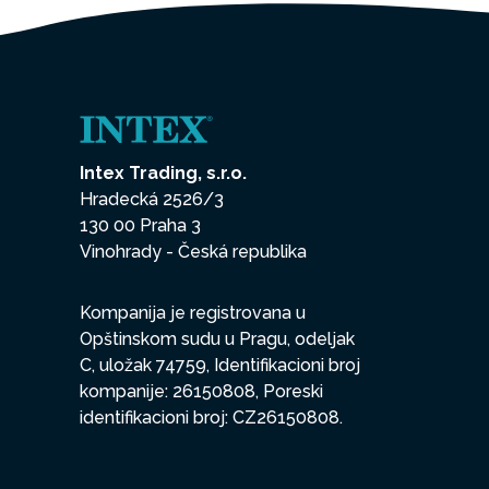
Intex Trading, s.r.o.
Hradecká 2526/3
130 00 Praha 3
Vinohrady - Česká republika
Kompanija je registrovana u
Opštinskom sudu u Pragu, odeljak
C, uložak 74759, Identifikacioni broj
kompanije: 26150808, Poreski
identifikacioni broj: CZ26150808.