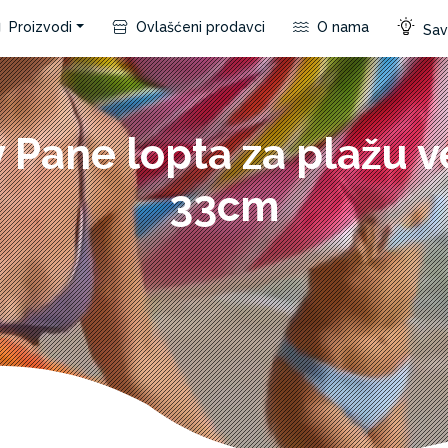
Proizvodi
Ovlašćeni prodavci
O nama
Save
 Pane lopta za plažu v
33cm