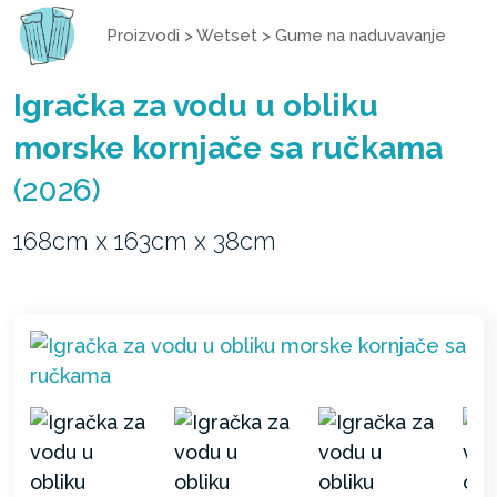
Proizvodi
>
Wetset
>
Gume na naduvavanje
Igračka za vodu u obliku
morske kornjače sa ručkama
(2026)
168cm x 163cm x 38cm