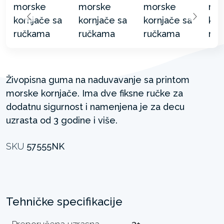
Živopisna guma na naduvavanje sa printom
morske kornjače. Ima dve fiksne ručke za
dodatnu sigurnost i namenjena je za decu
uzrasta od 3 godine i više.
SKU
57555NK
Tehničke specifikacije