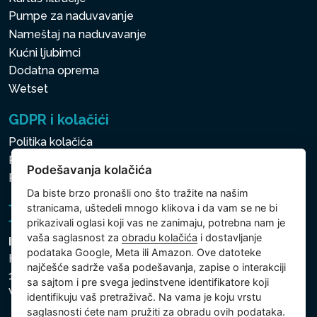
Pumpe za naduvavanje
Nameštaj na naduvavanje
Kućni ljubimci
Dodatna oprema
Wetset
GDPR i kolačići
Politika kolačića
Politika zaštite ličnih i drugih obrađivanih podataka
Podešavanja kolačića
Politika kolačića
Da biste brzo pronašli ono što tražite na našim
stranicama, uštedeli mnogo klikova i da vam se ne bi
prikazivali oglasi koji vas ne zanimaju, potrebna nam je
vaša saglasnost za
obradu kolačića
i dostavljanje
Intex Trading, s.r.o.
podataka Google, Meta ili Amazon. Ove datoteke
Hradecká 2526/3
najčešće sadrže vaša podešavanja, zapise o interakciji
130 00 Praha 3
sa sajtom i pre svega jedinstvene identifikatore koji
Vinohrady - Česká republika
identifikuju vaš pretraživač. Na vama je koju vrstu
saglasnosti ćete nam pružiti za obradu ovih podataka.