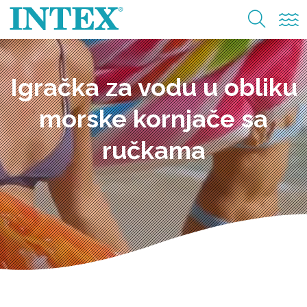
Igračka za vodu u obliku
morske kornjače sa
ručkama