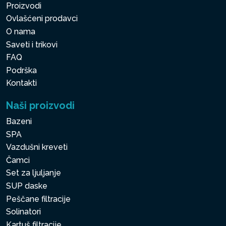
Proizvodi
Ovlašćeni prodavci
O nama
Saveti i trikovi
FAQ
Podrška
Kontakti
Naši proizvodi
Bazeni
SPA
Vazdušni kreveti
Čamci
Set za ljuljanje
SUP daske
Peščane filtracije
Solinatori
Kartuš filtracije