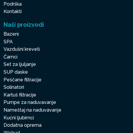
Podrška
Kontakti
Naši proizvodi
Bazeni
SPA
Vazdušni kreveti
Čamci
Set za ljuljanje
SUP daske
Peščane filtracije
Solinatori
Kartuš filtracije
Pumpe za naduvavanje
Nameštaj na naduvavanje
Kućni ljubimci
Dodatna oprema
Wetset