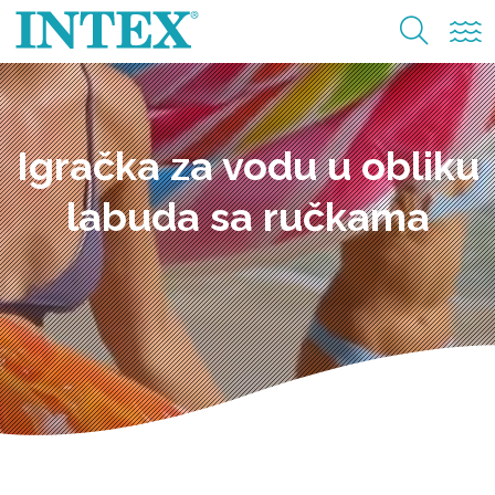
Igračka za vodu u obliku
labuda sa ručkama