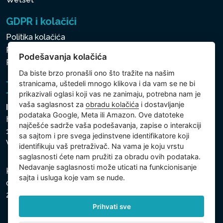
GDPR i kolačići
Politika kolačića
Politika zaštite ličnih i drugih obrađivanih podataka
Podešavanja kolačića
Politika kolačića
Da biste brzo pronašli ono što tražite na našim
stranicama, uštedeli mnogo klikova i da vam se ne bi
prikazivali oglasi koji vas ne zanimaju, potrebna nam je
vaša saglasnost za
obradu kolačića
i dostavljanje
Intex Trading, s.r.o.
podataka Google, Meta ili Amazon. Ove datoteke
Hradecká 2526/3
najčešće sadrže vaša podešavanja, zapise o interakciji
130 00 Praha 3
sa sajtom i pre svega jedinstvene identifikatore koji
Vinohrady - Česká republika
identifikuju vaš pretraživač. Na vama je koju vrstu
saglasnosti ćete nam pružiti za obradu ovih podataka.
Nedavanje saglasnosti može uticati na funkcionisanje
Kompanija je registrovana u Opštinskom sudu u Pragu,
sajta i usluga koje vam se nude.
odeljak C, uložak 74759, Identifikacioni broj kompanije:
26150808, Poreski identifikacioni broj: CZ26150808.
Prihvati sve