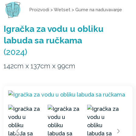
Proizvodi
>
Wetset
>
Gume na naduvavanje
Igračka za vodu u obliku
labuda sa ručkama
(2024)
142cm x 137cm x 99cm