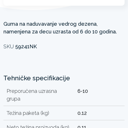
Guma na naduvavanje vedrog dezena,
namenjena za decu uzrasta od 6 do 10 godina.
SKU
59241NK
Tehničke specifikacije
Preporučena uzrasna
6-10
grupa
Težina paketa (kg)
0.12
Neto težina proizvoda (kg)
0.11