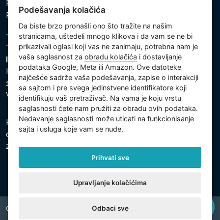
Politika zaštite ličnih i drugih obrađivanih podataka
Podešavanja kolačića
Politika kolačića
Da biste brzo pronašli ono što tražite na našim
stranicama, uštedeli mnogo klikova i da vam se ne bi
prikazivali oglasi koji vas ne zanimaju, potrebna nam je
vaša saglasnost za
obradu kolačića
i dostavljanje
Intex Trading, s.r.o.
podataka Google, Meta ili Amazon. Ove datoteke
Hradecká 2526/3
najčešće sadrže vaša podešavanja, zapise o interakciji
130 00 Praha 3
sa sajtom i pre svega jedinstvene identifikatore koji
Vinohrady - Česká republika
identifikuju vaš pretraživač. Na vama je koju vrstu
saglasnosti ćete nam pružiti za obradu ovih podataka.
Nedavanje saglasnosti može uticati na funkcionisanje
Kompanija je registrovana u Opštinskom sudu u Pragu,
sajta i usluga koje vam se nude.
odeljak C, uložak 74759, Identifikacioni broj kompanije:
26150808, Poreski identifikacioni broj: CZ26150808.
Prihvati sve
Upravljanje kolačićima
Odbaci sve
Copyright © 2026 INTEX TRADING s.r.o. All rights reserved.