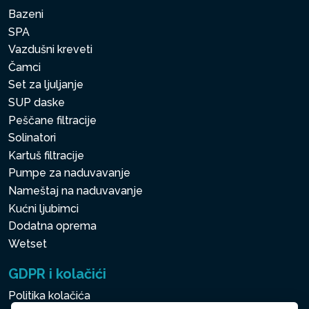
Bazeni
SPA
Vazdušni kreveti
Čamci
Set za ljuljanje
SUP daske
Peščane filtracije
Solinatori
Kartuš filtracije
Pumpe za naduvavanje
Nameštaj na naduvavanje
Kućni ljubimci
Dodatna oprema
Wetset
GDPR i kolačići
Politika kolačića