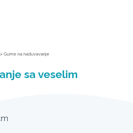
>
Gume na naduvavanje
anje sa veselim
cm