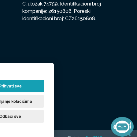
C, uložak 74759, Identifikacioni broj
kompanije: 26150808, Poreski
identifikacioni broj: CZ26150808.
Prihvati sve
ljanje kolačićima
Odbaci sve