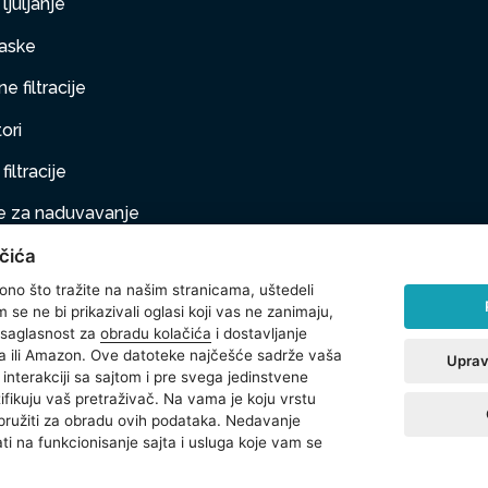
ljuljanje
aske
e filtracije
ori
filtracije
 za naduvavanje
čića
taj na naduvavanje
 ono što tražite na našim stranicama, uštedeli
ljubimci
se ne bi prikazivali oglasi koji vas ne zanimaju,
 saglasnost za
obradu kolačića
i dostavljanje
na oprema
 ili Amazon. Ove datoteke najčešće sadrže vaša
Uprav
interakciji sa sajtom i pre svega jedinstvene
t
ntifikuju vaš pretraživač. Na vama je koju vrstu
 pružiti za obradu ovih podataka. Nedavanje
ti na funkcionisanje sajta i usluga koje vam se