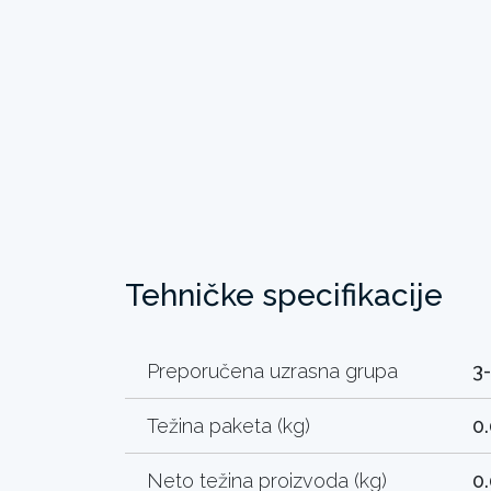
Tehničke specifikacije
Preporučena uzrasna grupa
3
Težina paketa (kg)
0
Neto težina proizvoda (kg)
0