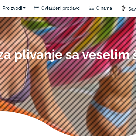
Proizvodi
Ovlašćeni prodavci
O nama
Save
a plivanje sa veselim