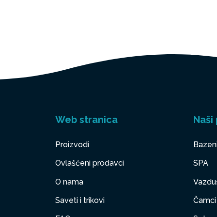
Web stranica
Naši 
Proizvodi
Bazen
Ovlašćeni prodavci
SPA
O nama
Vazduš
Saveti i trikovi
Čamci