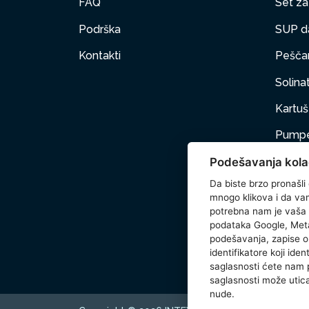
FAQ
Set za 
Podrška
SUP d
Kontakti
Peščan
Solinat
Kartuš 
Pumpe
Podešavanja kola
Nameš
Da biste brzo pronašli
Kućni 
mnogo klikova i da vam 
potrebna nam je vaša
Dodat
podataka Google, Meta
podešavanja, zapise o 
Wetse
identifikatore koji ide
saglasnosti ćete nam
saglasnosti može utica
nude.