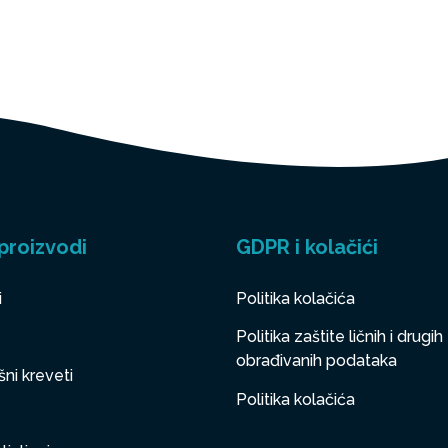
proizvodi
GDPR i kolačići
i
Politika kolačića
Politika zaštite ličnih i drugih
obrađivanih podataka
ni kreveti
Politika kolačića