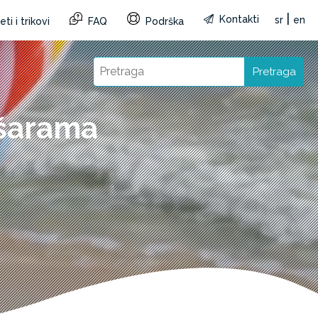
|
Kontakti
sr
en
ti i trikovi
FAQ
Podrška
Pretraga
 šarama