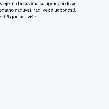
avanje, na bokovima su ugrađeni držači
datno naduvati radi veće udobnosti.
d 6 godina i više.