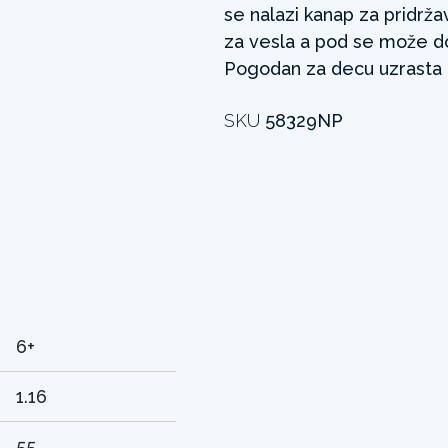
se nalazi kanap za pridrž
za vesla a pod se može do
Pogodan za decu uzrasta o
SKU
58329NP
6+
1.16
55