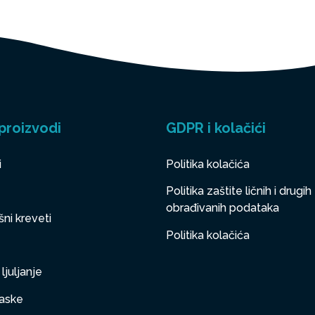
proizvodi
GDPR i kolačići
i
Politika kolačića
Politika zaštite ličnih i drugih
obrađivanih podataka
ni kreveti
Politika kolačića
ljuljanje
aske