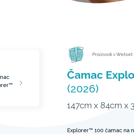
Proizvodi
>
Wetset
Čamac Explo
(2026)
147cm x 84cm x 
Explorer™ 100 čamac na n