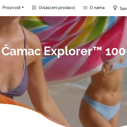
Proizvodi
Ovlašćeni prodavci
O nama
Save
Čamac Explorer™ 100