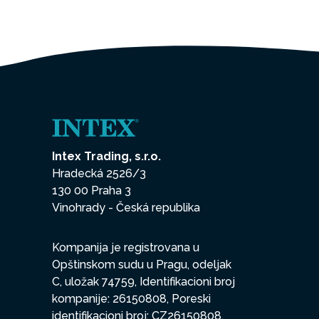
Intex Trading, s.r.o.
Hradecká 2526/3
130 00 Praha 3
Vinohrady - Česká republika
Kompanija je registrovana u
Opštinskom sudu u Pragu, odeljak
C, uložak 74759, Identifikacioni broj
kompanije: 26150808, Poreski
identifikacioni broj: CZ26150808.