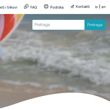
|
Kontakti
sr
en
ti i trikovi
FAQ
Podrška
Pretraga