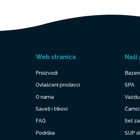
Web stranica
Naši 
Proizvodi
Bazen
Ovlašćeni prodavci
SPA
O nama
Vazduš
Saveti i trikovi
Čamci
FAQ
Set za 
Podrška
SUP d