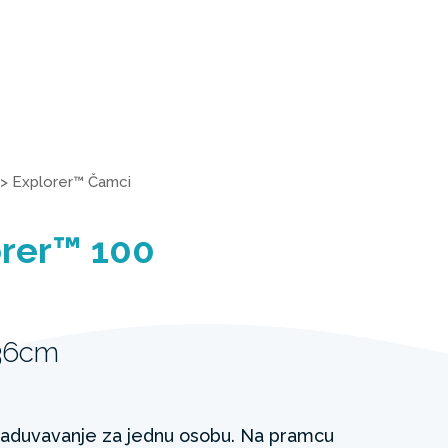
>
Explorer™ Čamci
rer™ 100
36cm
aduvavanje za jednu osobu. Na pramcu