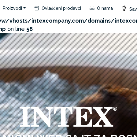
Proizvodi
Ovlašćeni prodavci
O nama
Save
com/admin/product/api.php?id=2997&not_use_region=
w/vhosts/intexcompany.com/domains/intexco
hp
on line
58