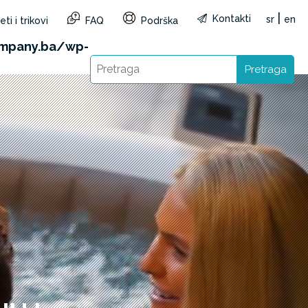
|
Kontakti
sr
en
ti i trikovi
FAQ
Podrška
1&reg=BA&lang=sr): Failed to open stream: HTTP
mpany.ba/wp-
Pretraga