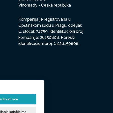
Vinohrady - Česká republika
Kompanija je registrovana u
Opštinskom sudu u Pragu, odeljak
C, uložak 74759, Identifikacioni broj
kompanije: 26150808, Poreski
identifikacioni broj: CZ26150808.
Prihvati sve
ljanje kolačićima