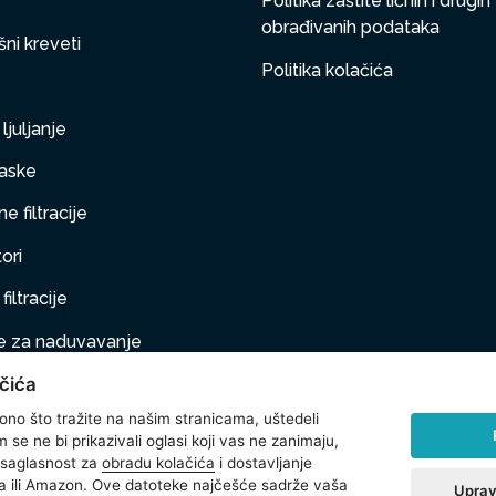
Politika zaštite ličnih i drugih
obrađivanih podataka
ni kreveti
Politika kolačića
ljuljanje
aske
e filtracije
ori
filtracije
 za naduvavanje
čića
taj na naduvavanje
 ono što tražite na našim stranicama, uštedeli
ljubimci
se ne bi prikazivali oglasi koji vas ne zanimaju,
 saglasnost za
obradu kolačića
i dostavljanje
na oprema
 ili Amazon. Ove datoteke najčešće sadrže vaša
Uprav