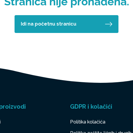
Stranica nije pronađena.
Idi na početnu stranicu
proizvodi
GDPR i kolačići
i
Politika kolačića