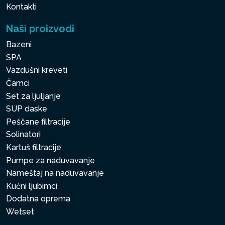
Kontakti
Naši proizvodi
Bazeni
SPA
Vazdušni kreveti
Čamci
Set za ljuljanje
SUP daske
Peščane filtracije
Solinatori
Kartuš filtracije
Pumpe za naduvavanje
Nameštaj na naduvavanje
Kućni ljubimci
Dodatna oprema
Wetset