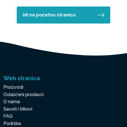
Idi na početnu stranicu
Web stranica
Proizvodi
Ovlašćeni prodavci
O nama
Saveti i trikovi
FAQ
Podrška