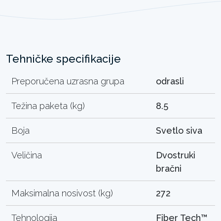
Tehničke specifikacije
Preporučena uzrasna grupa
odrasli
Težina paketa (kg)
8.5
Boja
Svetlo siva
Veličina
Dvostruki
bračni
Maksimalna nosivost (kg)
272
Tehnologija
Fiber Tech™