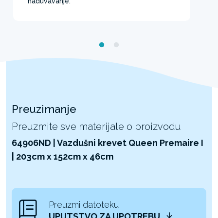
naduvavanje.
Preuzimanje
Preuzmite sve materijale o proizvodu
64906ND | Vazdušni krevet Queen Premaire I
| 203cm x 152cm x 46cm
Preuzmi datoteku
UPUTSTVO ZA UPOTREBU