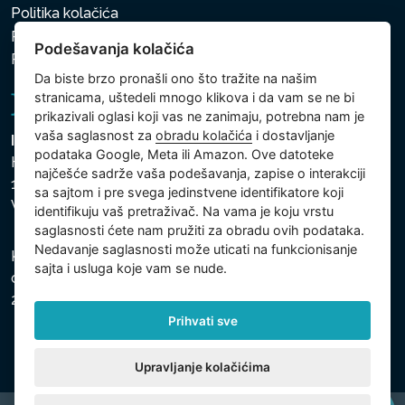
Politika kolačića
Politika zaštite ličnih i drugih obrađivanih podataka
Podešavanja kolačića
Politika kolačića
Da biste brzo pronašli ono što tražite na našim
stranicama, uštedeli mnogo klikova i da vam se ne bi
prikazivali oglasi koji vas ne zanimaju, potrebna nam je
vaša saglasnost za
obradu kolačića
i dostavljanje
Intex Trading, s.r.o.
podataka Google, Meta ili Amazon. Ove datoteke
Hradecká 2526/3
najčešće sadrže vaša podešavanja, zapise o interakciji
130 00 Praha 3
sa sajtom i pre svega jedinstvene identifikatore koji
Vinohrady - Česká republika
identifikuju vaš pretraživač. Na vama je koju vrstu
saglasnosti ćete nam pružiti za obradu ovih podataka.
Nedavanje saglasnosti može uticati na funkcionisanje
Kompanija je registrovana u Opštinskom sudu u Pragu,
sajta i usluga koje vam se nude.
odeljak C, uložak 74759, Identifikacioni broj kompanije:
26150808, Poreski identifikacioni broj: CZ26150808.
Prihvati sve
Upravljanje kolačićima