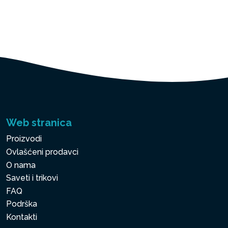
Web stranica
Proizvodi
Ovlašćeni prodavci
O nama
Saveti i trikovi
FAQ
Podrška
Kontakti