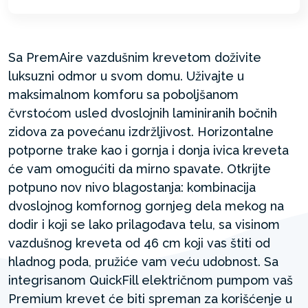
Sa PremAire vazdušnim krevetom doživite
luksuzni odmor u svom domu. Uživajte u
maksimalnom komforu sa poboljšanom
čvrstoćom usled dvoslojnih laminiranih bočnih
zidova za povećanu izdržljivost. Horizontalne
potporne trake kao i gornja i donja ivica kreveta
će vam omogućiti da mirno spavate. Otkrijte
potpuno nov nivo blagostanja: kombinacija
dvoslojnog komfornog gornjeg dela mekog na
dodir i koji se lako prilagođava telu, sa visinom
vazdušnog kreveta od 46 cm koji vas štiti od
hladnog poda, pružiće vam veću udobnost. Sa
integrisanom QuickFill električnom pumpom vaš
Premium krevet će biti spreman za korišćenje u