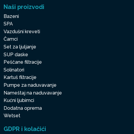
Naši proizvodi
Bazeni
SPA
Vazdušni kreveti
Čamci
Set za ljuljanje
SUP daske
Peščane filtracije
Solinatori
Kartuš filtracije
Pumpe za naduvavanje
Nameštaj na naduvavanje
Kućni ljubimci
Dodatna oprema
Wetset
GDPR i kolačići