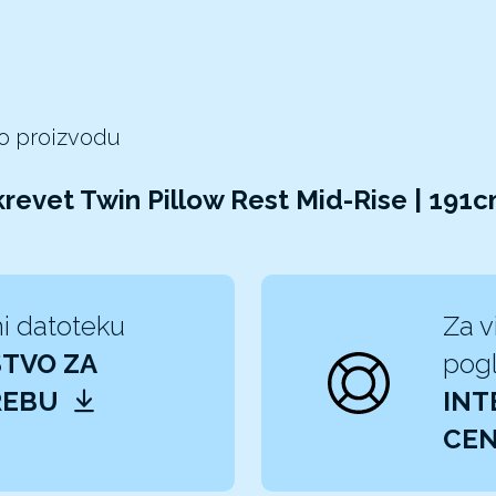
 o proizvodu
krevet Twin Pillow Rest Mid-Rise | 19
i datoteku
Za v
TVO ZA
pogl
REBU
INT
CEN