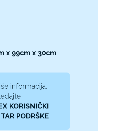
1cm x 99cm x 30cm
iše informacija,
edajte
EX KORISNIČKI
TAR PODRŠKE