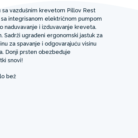
 sa vazdušnim krevetom Pillov Rest
en sa integrisanom električnom pumpom
o naduvavanje i izduvavanje kreveta.
. Sadrži ugrađeni ergonomski jastuk za
inu za spavanje i odgovarajuću visinu
tla. Donji prsten obezbeđuje
ki snovi!
lo bež