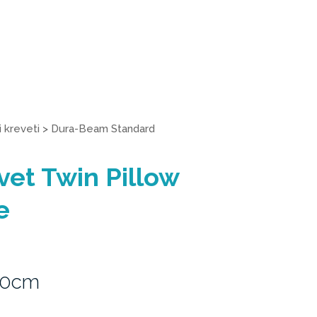
 kreveti
>
Dura-Beam Standard
vet Twin Pillow
e
30cm