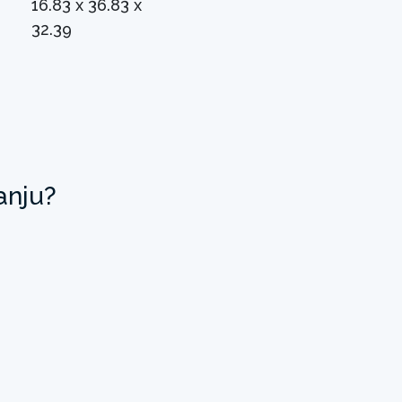
16.83 x 36.83 x
32.39
anju?