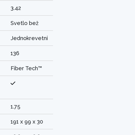
3.42
Svetlo bež
Jednokrevetni
136
Fiber Tech™
1.75
191 x 99 x 30