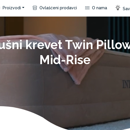
Proizvodi
Ovlašćeni prodavci
O nama
Save
šni krevet Twin Pillo
Mid-Rise