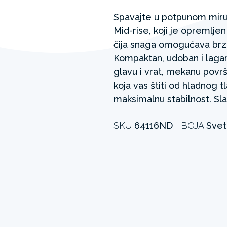
Spavajte u potpunom miru
Mid-rise, koji je opremlj
čija snaga omogućava brz
Kompaktan, udoban i lagan
glavu i vrat, mekanu površ
koja vas štiti od hladnog 
maksimalnu stabilnost. Slat
SKU
64116ND
BOJA
Svet