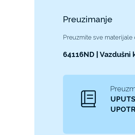
Preuzimanje
Preuzmite sve materijale
64116ND | Vazdušni 
Preuzm
UPUTS
UPOT