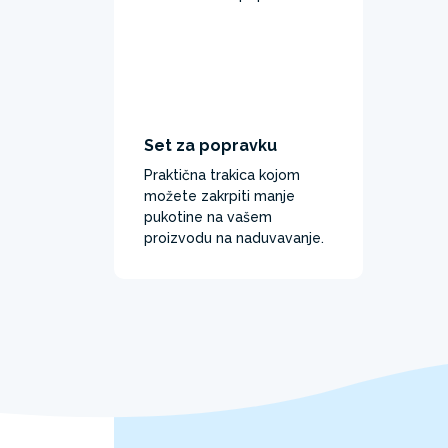
Set za popravku
Praktična trakica kojom
možete zakrpiti manje
pukotine na vašem
proizvodu na naduvavanje.