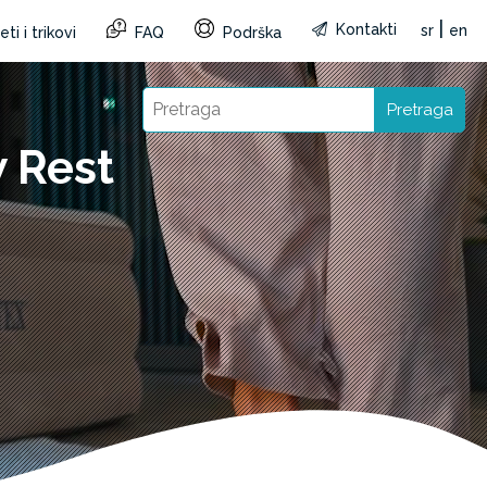
|
Kontakti
sr
en
ti i trikovi
FAQ
Podrška
Pretraga
w Rest