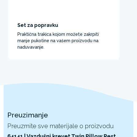
Set za popravku
Praktična trakica kojom možete zakrpiti
manje pukotine na vašem proizvodu na
naduvavanje.
Preuzimanje
Preuzmite sve materijale o proizvodu
64141 | Vazdušni krevet Twin Pillow Rest