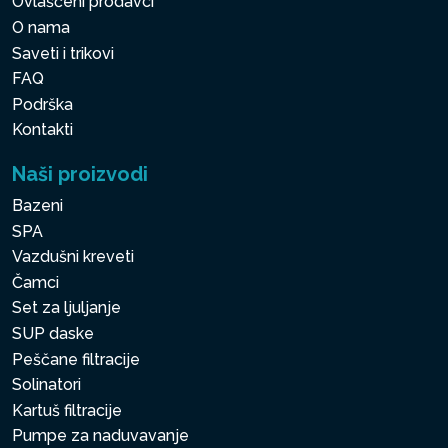
Ovlašćeni prodavci
O nama
Saveti i trikovi
FAQ
Podrška
Kontakti
Naši proizvodi
Bazeni
SPA
Vazdušni kreveti
Čamci
Set za ljuljanje
SUP daske
Peščane filtracije
Solinatori
Kartuš filtracije
Pumpe za naduvavanje