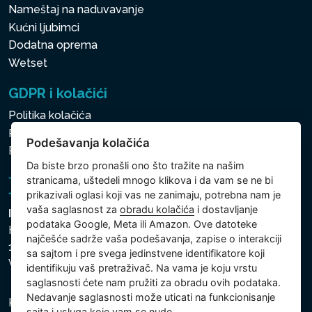
Nameštaj na naduvavanje
Kućni ljubimci
Dodatna oprema
Wetset
GDPR i kolačići
Politika kolačića
Politika zaštite ličnih i drugih obrađivanih podataka
Podešavanja kolačića
Politika kolačića
Da biste brzo pronašli ono što tražite na našim
stranicama, uštedeli mnogo klikova i da vam se ne bi
prikazivali oglasi koji vas ne zanimaju, potrebna nam je
vaša saglasnost za
obradu kolačića
i dostavljanje
Intex Trading, s.r.o.
podataka Google, Meta ili Amazon. Ove datoteke
Hradecká 2526/3
najčešće sadrže vaša podešavanja, zapise o interakciji
130 00 Praha 3
sa sajtom i pre svega jedinstvene identifikatore koji
Vinohrady - Česká republika
identifikuju vaš pretraživač. Na vama je koju vrstu
saglasnosti ćete nam pružiti za obradu ovih podataka.
Nedavanje saglasnosti može uticati na funkcionisanje
Kompanija je registrovana u Opštinskom sudu u Pragu,
sajta i usluga koje vam se nude.