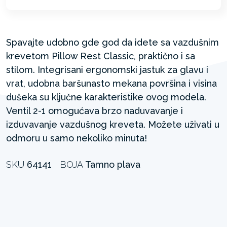
Spavajte udobno gde god da idete sa vazdušnim
krevetom Pillow Rest Classic, praktično i sa
stilom. Integrisani ergonomski jastuk za glavu i
vrat, udobna baršunasto mekana površina i visina
dušeka su ključne karakteristike ovog modela.
Ventil 2-1 omogućava brzo naduvavanje i
izduvavanje vazdušnog kreveta. Možete uživati u
odmoru u samo nekoliko minuta!
SKU
64141
BOJA
Tamno plava