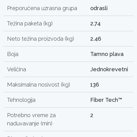
Preporučena uzrasna grupa
odrasli
Težina paketa (kg)
2.74
Neto težina proizvoda (kg)
2.46
Boja
Tamno plava
Veličina
Jednokrevetni
Maksimalna nosivost (kg)
136
Tehnologija
Fiber Tech™
Potrebno vreme za
2
naduvavanje (min)