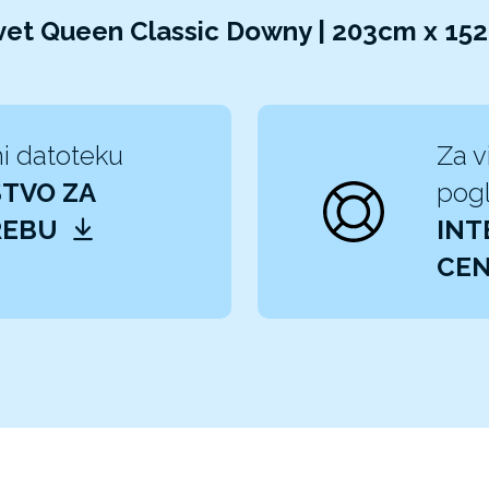
evet Queen Classic Downy | 203cm x 1
i datoteku
Za v
TVO ZA
pogl
REBU
INT
CEN