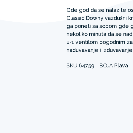
Gde god da se nalazite os
Classic Downy vazdušni kre
ga poneti sa sobom gde g
nekoliko minuta da se nad
u-1 ventilom pogodnim za
naduvavanje i izduvavanje 
SKU
64759
BOJA
Plava