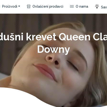
Proizvodi
Ovlašćeni prodavci
O nama
Save
dušni krevet Queen Cla
Downy