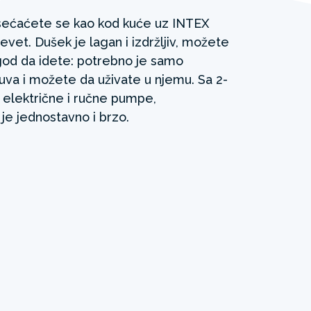
ećaćete se kao kod kuće uz INTEX
vet. Dušek je lagan i izdržljiv, možete
od da idete: potrebno je samo
uva i možete da uživate u njemu. Sa 2-
 električne i ručne pumpe,
je jednostavno i brzo.