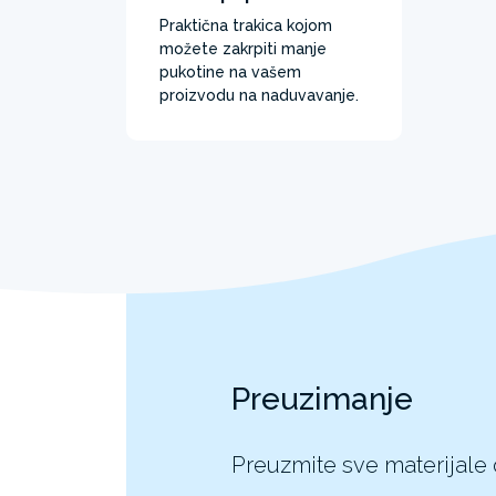
Praktična trakica kojom
možete zakrpiti manje
pukotine na vašem
proizvodu na naduvavanje.
Preuzimanje
Preuzmite sve materijale