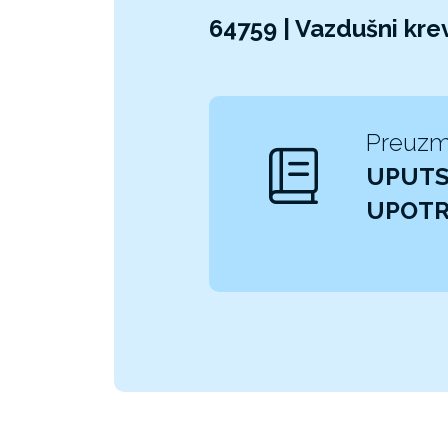
64759 | Vazdušni kr
Preuzm
UPUTS
UPOT