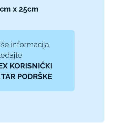
52cm x 25cm
iše informacija,
edajte
EX KORISNIČKI
TAR PODRŠKE