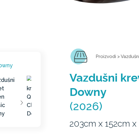
Proizvodi
>
Vazdušni
Vazdušni kre
Downy
(2026)
203cm x 152cm x