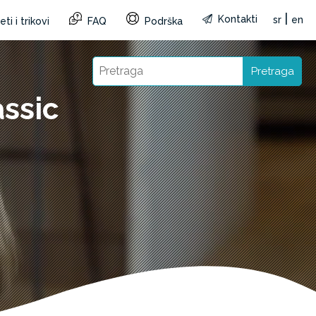
|
Kontakti
sr
en
ti i trikovi
FAQ
Podrška
Pretraga
ssic