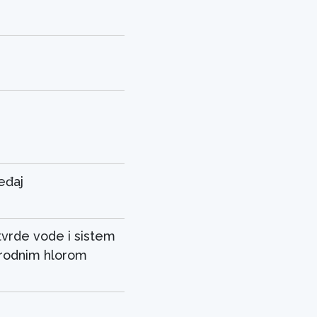
eđaj
tvrde vode i sistem
irodnim hlorom