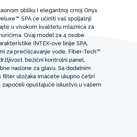
aonom obliku i elegantnoj crnoj Onyx
eluxe™ SPA će učiniti vaš spoljašnji
ajte u visokom kvalitetu mlaznica za
hurićima. Ovaj model za 4 osobe
rakteristike INTEX-ove linije SPA.
emi za prečišćavanje vode, Fiber-Tech™
ržljivost, bežični kontrolni panel,
dobne naslone za glavu. Sa dodatnim
ilter uložaka imaćete ukupno četiri
e započeli opuštajuće iskustvo u vašem