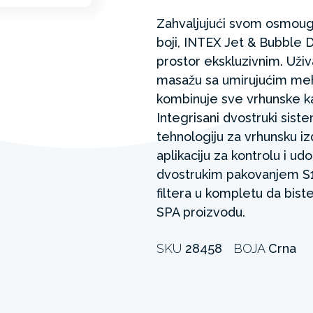
Zahvaljujući svom osmoug
boji, INTEX Jet & Bubble D
prostor ekskluzivnim. Uživ
masažu sa umirujućim me
kombinuje sve vrhunske ka
Integrisani dvostruki sist
tehnologiju za vrhunsku izd
aplikaciju za kontrolu i u
dvostrukim pakovanjem S1 f
filtera u kompletu da bist
SPA proizvodu.
SKU
28458
BOJA
Crna