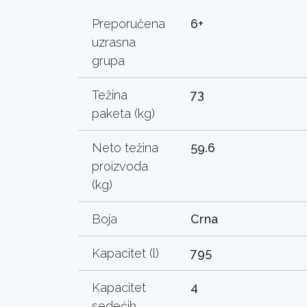
Preporučena
6+
uzrasna
grupa
Težina
73
paketa (kg)
Neto težina
59.6
proizvoda
(kg)
Boja
Crna
Kapacitet (l)
795
Kapacitet
4
sedećih