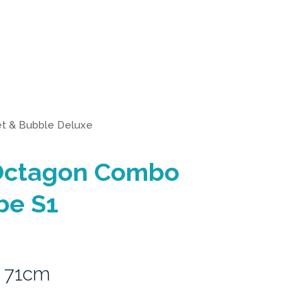
et & Bubble Deluxe
Octagon Combo
be S1
 71cm