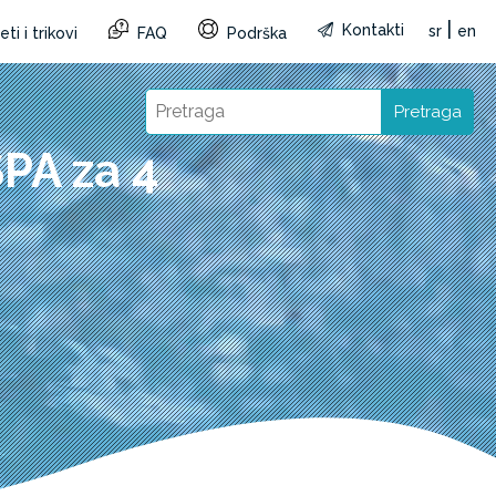
|
Kontakti
sr
en
ti i trikovi
FAQ
Podrška
Pretraga
PA za 4