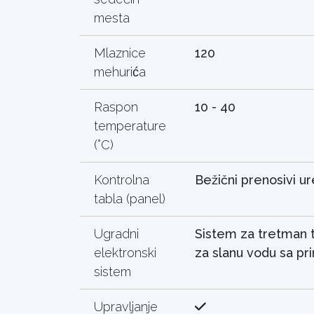
mesta
Mlaznice
120
mehurića
Raspon
10 - 40
temperature
(°C)
Kontrolna
Bežični prenosivi ur
tabla (panel)
Ugradni
Sistem za tretman 
elektronski
za slanu vodu sa pr
sistem
Upravljanje