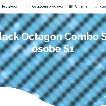
Proizvodi
Ovlašćeni prodavci
O nama
Save
lack Octagon Combo S
osobe S1