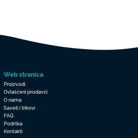
Web stranica
Proizvodi
Ovlašćeni prodavci
O nama
Saveti i trikovi
FAQ
Podrška
Kontakti