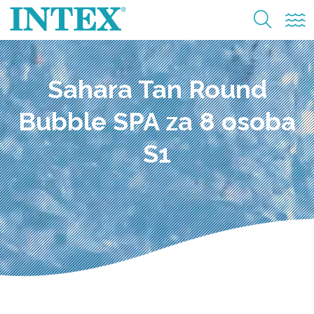
Sahara Tan Round
Bubble SPA za 8 osoba
S1