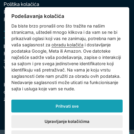
Politika kolačića
Politika zaštite ličnih i drugih obrađivanih podataka
Podešavanja kolačića
Politika kolačića
Da biste brzo pronašli ono što tražite na našim
stranicama, uštedeli mnogo klikova i da vam se ne bi
prikazivali oglasi koji vas ne zanimaju, potrebna nam je
vaša saglasnost za
obradu kolačića
i dostavljanje
Intex Trading, s.r.o.
podataka Google, Meta ili Amazon. Ove datoteke
Hradecká 2526/3
najčešće sadrže vaša podešavanja, zapise o interakciji
130 00 Praha 3
sa sajtom i pre svega jedinstvene identifikatore koji
Vinohrady - Česká republika
identifikuju vaš pretraživač. Na vama je koju vrstu
saglasnosti ćete nam pružiti za obradu ovih podataka.
Nedavanje saglasnosti može uticati na funkcionisanje
Kompanija je registrovana u Opštinskom sudu u Pragu,
sajta i usluga koje vam se nude.
odeljak C, uložak 74759, Identifikacioni broj kompanije:
26150808, Poreski identifikacioni broj: CZ26150808.
Prihvati sve
Upravljanje kolačićima