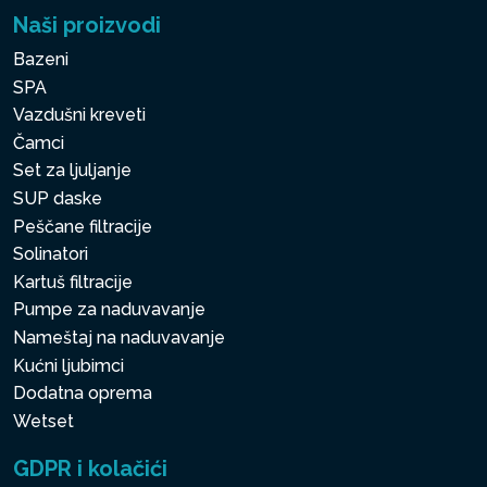
Naši proizvodi
Bazeni
SPA
Vazdušni kreveti
Čamci
Set za ljuljanje
SUP daske
Peščane filtracije
Solinatori
Kartuš filtracije
Pumpe za naduvavanje
Nameštaj na naduvavanje
Kućni ljubimci
Dodatna oprema
Wetset
GDPR i kolačići