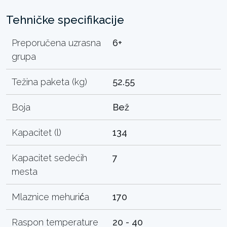
Tehničke specifikacije
Preporučena uzrasna
6+
grupa
Težina paketa (kg)
52.55
Boja
Bež
Kapacitet (l)
134
Kapacitet sedećih
7
mesta
Mlaznice mehurića
170
Raspon temperature
20 - 40