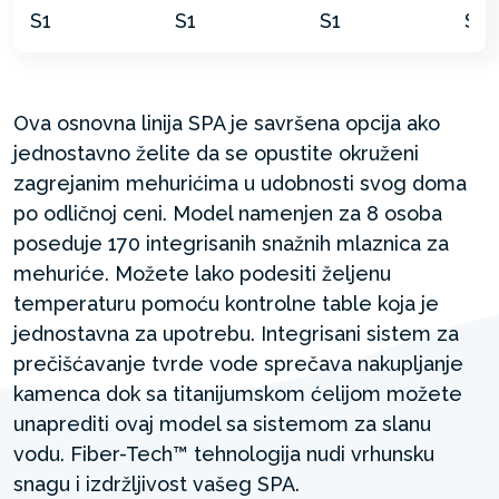
Ova osnovna linija SPA je savršena opcija ako
jednostavno želite da se opustite okruženi
zagrejanim mehurićima u udobnosti svog doma
po odličnoj ceni. Model namenjen za 8 osoba
poseduje 170 integrisanih snažnih mlaznica za
mehuriće. Možete lako podesiti željenu
temperaturu pomoću kontrolne table koja je
jednostavna za upotrebu. Integrisani sistem za
prečišćavanje tvrde vode sprečava nakupljanje
kamenca dok sa titanijumskom ćelijom možete
unaprediti ovaj model sa sistemom za slanu
vodu. Fiber-Tech™ tehnologija nudi vrhunsku
snagu i izdržljivost vašeg SPA.