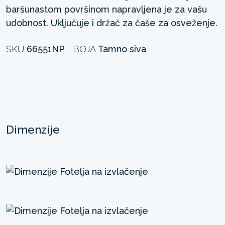
baršunastom površinom napravljena je za vašu
udobnost. Uključuje i držač za čaše za osveženje.
SKU
66551NP
BOJA
Tamno siva
Dimenzije