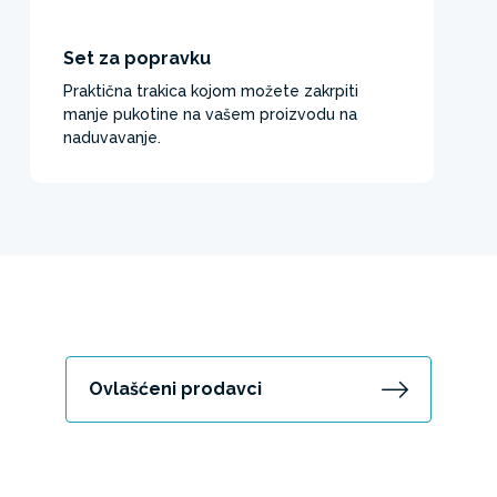
Set za popravku
Praktična trakica kojom možete zakrpiti
manje pukotine na vašem proizvodu na
naduvavanje.
Ovlašćeni prodavci