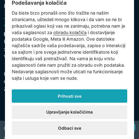
Podešavanja kolačića
Politika kolačića
Da biste brzo pronašli ono što tražite na našim
stranicama, uštedeli mnogo klikova i da vam se ne bi
prikazivali oglasi koji vas ne zanimaju, potrebna nam je
vaša saglasnost za
obradu kolačića
i dostavljanje
Intex Trading, s.r.o.
podataka Google, Meta ili Amazon. Ove datoteke
Hradecká 2526/3
najčešće sadrže vaša podešavanja, zapise o interakciji
130 00 Praha 3
sa sajtom i pre svega jedinstvene identifikatore koji
Vinohrady - Česká republika
identifikuju vaš pretraživač. Na vama je koju vrstu
saglasnosti ćete nam pružiti za obradu ovih podataka.
Nedavanje saglasnosti može uticati na funkcionisanje
Kompanija je registrovana u Opštinskom sudu u Pragu,
sajta i usluga koje vam se nude.
odeljak C, uložak 74759, Identifikacioni broj kompanije:
26150808, Poreski identifikacioni broj: CZ26150808.
Prihvati sve
Upravljanje kolačićima
Odbaci sve
Copyright © 2026 INTEX TRADING s.r.o. All rights reserved.
Web by
digiONE