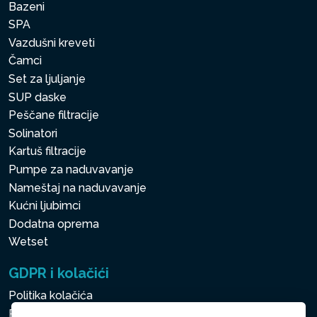
Bazeni
SPA
Vazdušni kreveti
Čamci
Set za ljuljanje
SUP daske
Peščane filtracije
Solinatori
Kartuš filtracije
Pumpe za naduvavanje
Nameštaj na naduvavanje
Kućni ljubimci
Dodatna oprema
Wetset
GDPR i kolačići
Politika kolačića
Politika zaštite ličnih i drugih obrađivanih podataka