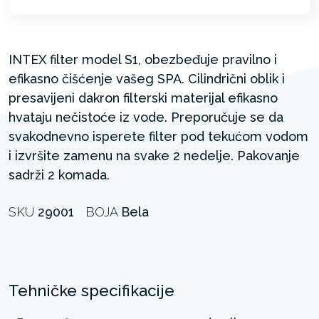
INTEX filter model S1, obezbeđuje pravilno i
efikasno čišćenje vašeg SPA. Cilindrični oblik i
presavijeni dakron filterski materijal efikasno
hvataju nečistoće iz vode. Preporučuje se da
svakodnevno isperete filter pod tekućom vodom
i izvršite zamenu na svake 2 nedelje. Pakovanje
sadrži 2 komada.
SKU
29001
BOJA
Bela
Tehničke specifikacije