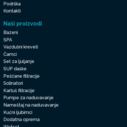
Podrška
Kontakti
Naši proizvodi
Bazeni
SPA
Vazdušni kreveti
Čamci
Set za ljuljanje
SUP daske
Peščane filtracije
Solinatori
Kartuš filtracije
Pumpe za naduvavanje
Nameštaj na naduvavanje
Kućni ljubimci
Dodatna oprema
Wetset