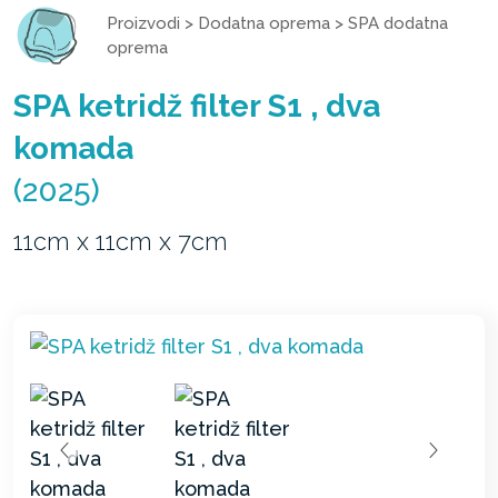
Proizvodi
>
Dodatna oprema
>
SPA dodatna
oprema
SPA ketridž filter S1 , dva
komada
(2025)
11cm x 11cm x 7cm