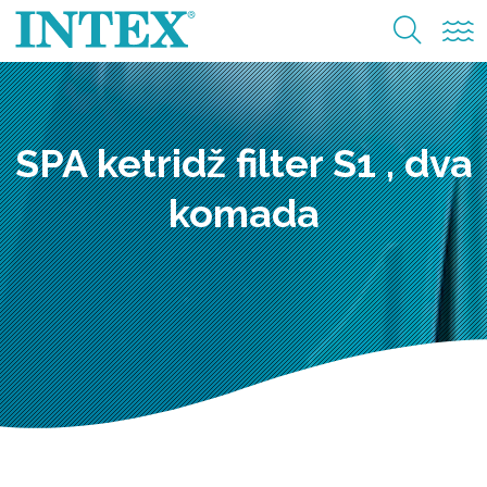
SPA ketridž filter S1 , dva
komada