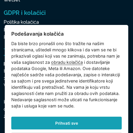
GDPR i kolačići
Politika kolačića
Politika zaštite ličnih i drugih obrađivanih podataka
Podešavanja kolačića
Politika kolačića
Da biste brzo pronašli ono što tražite na našim
stranicama, uštedeli mnogo klikova i da vam se ne bi
prikazivali oglasi koji vas ne zanimaju, potrebna nam je
vaša saglasnost za
obradu kolačića
i dostavljanje
Intex Trading, s.r.o.
podataka Google, Meta ili Amazon. Ove datoteke
Hradecká 2526/3
najčešće sadrže vaša podešavanja, zapise o interakciji
130 00 Praha 3
sa sajtom i pre svega jedinstvene identifikatore koji
Vinohrady - Česká republika
identifikuju vaš pretraživač. Na vama je koju vrstu
saglasnosti ćete nam pružiti za obradu ovih podataka.
Nedavanje saglasnosti može uticati na funkcionisanje
Kompanija je registrovana u Opštinskom sudu u Pragu,
sajta i usluga koje vam se nude.
odeljak C, uložak 74759, Identifikacioni broj kompanije:
26150808, Poreski identifikacioni broj: CZ26150808.
Prihvati sve