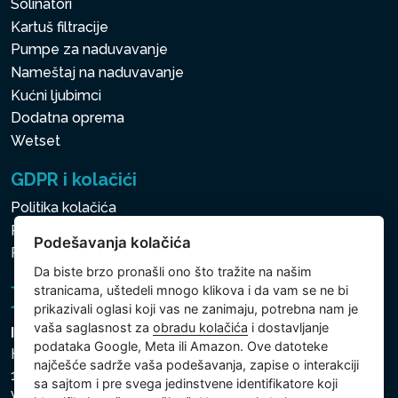
Solinatori
Kartuš filtracije
Pumpe za naduvavanje
Nameštaj na naduvavanje
Kućni ljubimci
Dodatna oprema
Wetset
GDPR i kolačići
Politika kolačića
Politika zaštite ličnih i drugih obrađivanih podataka
Podešavanja kolačića
Politika kolačića
Da biste brzo pronašli ono što tražite na našim
stranicama, uštedeli mnogo klikova i da vam se ne bi
prikazivali oglasi koji vas ne zanimaju, potrebna nam je
vaša saglasnost za
obradu kolačića
i dostavljanje
Intex Trading, s.r.o.
podataka Google, Meta ili Amazon. Ove datoteke
Hradecká 2526/3
najčešće sadrže vaša podešavanja, zapise o interakciji
130 00 Praha 3
sa sajtom i pre svega jedinstvene identifikatore koji
Vinohrady - Česká republika