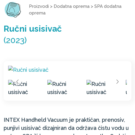
Proizvodi
>
Dodatna oprema
>
SPA dodatna
oprema
Ručni usisivač
(2023)
INTEX Handheld Vacuum je praktičan, prenosiv,
punjivi usisivač dizajniran da održava čistu vodu u