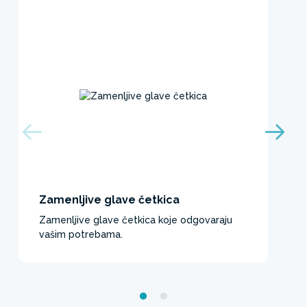
Zamenljive glave četkica
Zamenljive glave četkica koje odgovaraju
vašim potrebama. ​