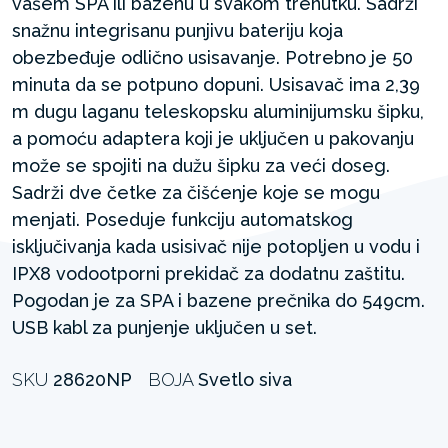
vašem SPA ili bazenu u svakom trenutku. Sadrži
snažnu integrisanu punjivu bateriju koja
obezbeđuje odlično usisavanje. Potrebno je 50
minuta da se potpuno dopuni. Usisavač ima 2,39
m dugu laganu teleskopsku aluminijumsku šipku,
a pomoću adaptera koji je uključen u pakovanju
može se spojiti na dužu šipku za veći doseg.
Sadrži dve četke za čišćenje koje se mogu
menjati. Poseduje funkciju automatskog
isključivanja kada usisivač nije potopljen u vodu i
IPX8 vodootporni prekidač za dodatnu zaštitu.
Pogodan je za SPA i bazene prečnika do 549cm.
USB kabl za punjenje uključen u set.
SKU
28620NP
BOJA
Svetlo siva