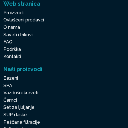
Web stranica
Proizvodi
Ovlašćeni prodavci
O nama
Saveti i trikovi
FAQ
Podrška
Kontakti
Naši proizvodi
Bazeni
SPA
Vazdušni kreveti
Čamci
Set za ljuljanje
SUP daske
Peščane filtracije