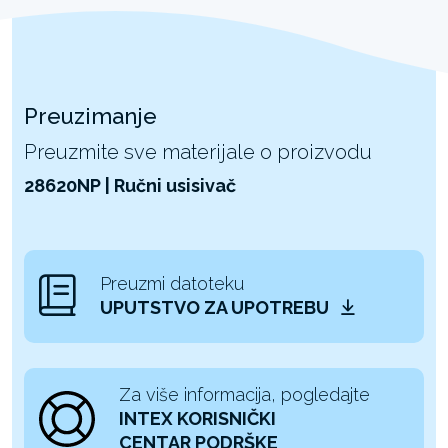
Preuzimanje
Preuzmite sve materijale o proizvodu
28620NP | Ručni usisivač
Preuzmi datoteku
UPUTSTVO ZA UPOTREBU
Za više informacija, pogledajte
INTEX KORISNIČKI
CENTAR PODRŠKE