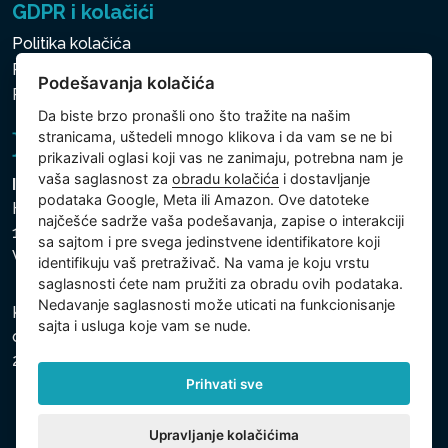
GDPR i kolačići
Politika kolačića
Politika zaštite ličnih i drugih obrađivanih podataka
Podešavanja kolačića
Politika kolačića
Da biste brzo pronašli ono što tražite na našim
stranicama, uštedeli mnogo klikova i da vam se ne bi
prikazivali oglasi koji vas ne zanimaju, potrebna nam je
vaša saglasnost za
obradu kolačića
i dostavljanje
Intex Trading, s.r.o.
podataka Google, Meta ili Amazon. Ove datoteke
Hradecká 2526/3
najčešće sadrže vaša podešavanja, zapise o interakciji
130 00 Praha 3
sa sajtom i pre svega jedinstvene identifikatore koji
Vinohrady - Česká republika
identifikuju vaš pretraživač. Na vama je koju vrstu
saglasnosti ćete nam pružiti za obradu ovih podataka.
Nedavanje saglasnosti može uticati na funkcionisanje
Kompanija je registrovana u Opštinskom sudu u Pragu,
sajta i usluga koje vam se nude.
odeljak C, uložak 74759, Identifikacioni broj kompanije:
26150808, Poreski identifikacioni broj: CZ26150808.
Prihvati sve
Upravljanje kolačićima