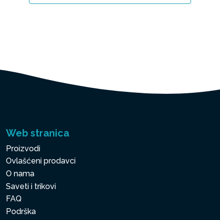
Web stranica
Proizvodi
Ovlašćeni prodavci
O nama
Saveti i trikovi
FAQ
Podrška