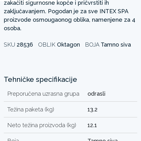
zakačiti sigurnosne kopče i pričvrstiti ih
zaključavanjem. Pogodan je za sve INTEX SPA
proizvode osmougaonog oblika, namenjene za 4
osoba.
SKU
28536
OBLIK
Oktagon
BOJA
Tamno siva
Tehničke specifikacije
Preporučena uzrasna grupa
odrasli
Težina paketa (kg)
13.2
Neto težina proizvoda (kg)
12.1
Boja
Tamno siva