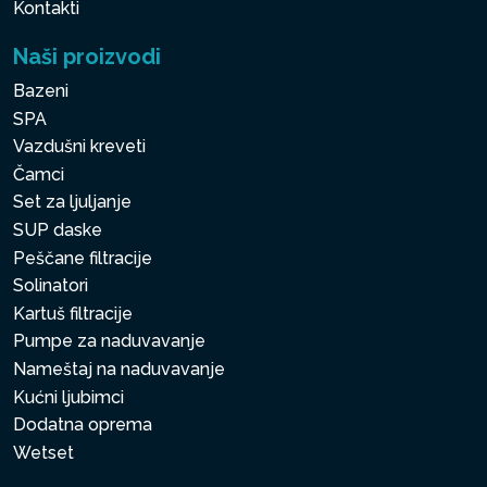
Kontakti
Naši proizvodi
Bazeni
SPA
Vazdušni kreveti
Čamci
Set za ljuljanje
SUP daske
Peščane filtracije
Solinatori
Kartuš filtracije
Pumpe za naduvavanje
Nameštaj na naduvavanje
Kućni ljubimci
Dodatna oprema
Wetset