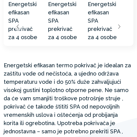
Energetski efikasan termo pokrivač je idealan za
zaštitu vode od nečistoća, a ujedno održava
temperaturu vode i do 50% duže zahvaljujući
visokoj gustini toplotno otporne pene. Ne samo
da će vam smanjiti troškove potrošnje struje ,
pokrivač će takođe štititi SPA od nepovoljnih
vremenskih uslova i oštećenja od probijanja
korita ili ogrebotina. Upotreba pokrivača je
jednostavna – samo je potrebno prekriti SPA ,