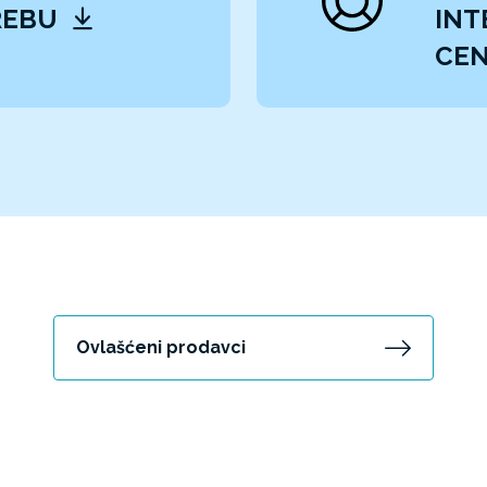
REBU
INT
CEN
Ovlašćeni prodavci