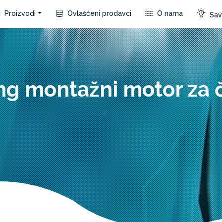
Proizvodi
Ovlašćeni prodavci
O nama
Save
ing montažni motor za