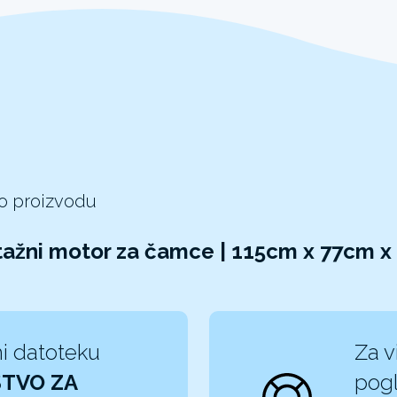
 o proizvodu
ntažni motor za čamce | 115cm x 77cm 
i datoteku
Za v
TVO ZA
pogl