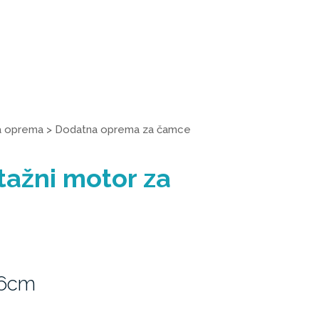
a oprema
>
Dodatna oprema za čamce
tažni motor za
16cm