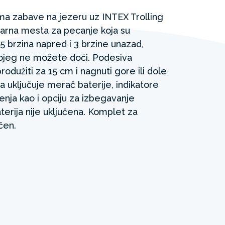
ima zabave na jezeru uz INTEX Trolling
ndarna mesta za pecanje koja su
 5 brzina napred i 3 brzine unazad,
kojeg ne možete doći. Podesiva
odužiti za 15 cm i nagnuti gore ili dole
bla uključuje merač baterije, indikatore
enja kao i opciju za izbegavanje
aterija nije uključena. Komplet za
čen.