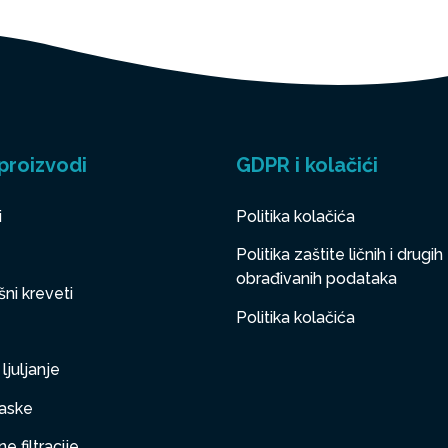
proizvodi
GDPR i kolačići
i
Politika kolačića
Politika zaštite ličnih i drugih
obrađivanih podataka
ni kreveti
Politika kolačića
ljuljanje
aske
e filtracije