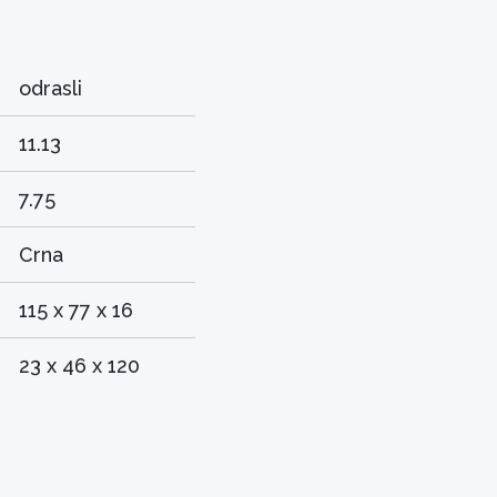
odrasli
11.13
7.75
Crna
115 x 77 x 16
23 x 46 x 120