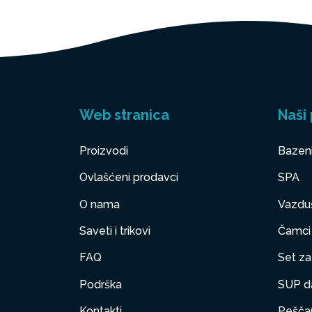
Web stranica
Naši 
Proizvodi
Bazen
Ovlašćeni prodavci
SPA
O nama
Vazduš
Saveti i trikovi
Čamci
FAQ
Set za 
Podrška
SUP d
Kontakti
Peščan