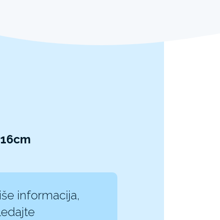
x 16cm
iše informacija,
edajte