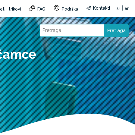
|
Kontakti
sr
en
ti i trikovi
FAQ
Podrška
Pretraga
 čamce