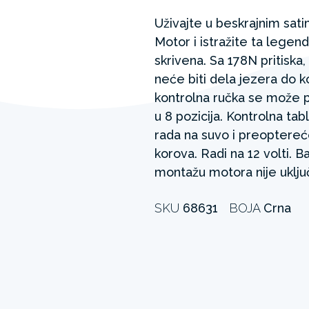
Uživajte u beskrajnim sat
Motor i istražite ta lege
skrivena. Sa 178N pritiska,
neće biti dela jezera do 
kontrolna ručka se može pr
u ​​8 pozicija. Kontrolna ta
rada na suvo i preoptereć
korova. Radi na 12 volti. B
montažu motora nije uklju
SKU
68631
BOJA
Crna