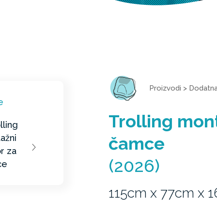
Proizvodi
>
Dodatn
Trolling mon
čamce
(2026)
115cm x 77cm x 