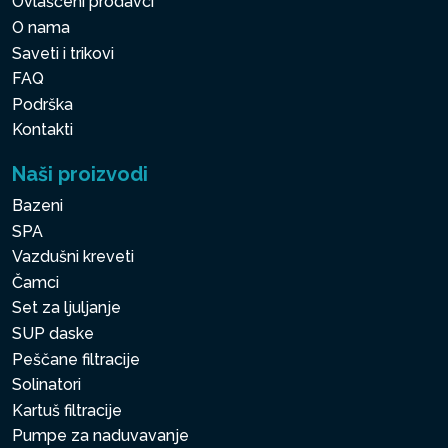
Ovlašćeni prodavci
O nama
Saveti i trikovi
FAQ
Podrška
Kontakti
Naši proizvodi
Bazeni
SPA
Vazdušni kreveti
Čamci
Set za ljuljanje
SUP daske
Peščane filtracije
Solinatori
Kartuš filtracije
Pumpe za naduvavanje