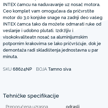
INTEX čamcu na naduvavanje uz nosač motora.
Ceo komplet vam omoguć́ava da pričvrstite
motor do 3,0 konjske snage na zadnji deo vašeg
INTEX čamca tako da možete odmarati ruke od
veslanje i udobno plutati. Izdržljiv i
visokokvaliteatn nosač sa aluminijumskim
potpornim krakovima se lako pričvršćuje, dok je
demontaža radi skladištenja jednostavna u par
minuta.
SKU
68624NP
BOJA
Tamno siva
Tehničke specifikacije
Preporučena uzrasna
odrasli