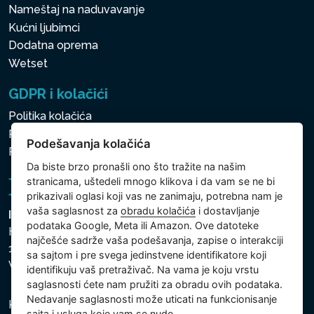
Nameštaj na naduvavanje
Kućni ljubimci
Dodatna oprema
Wetset
GDPR i kolačići
Politika kolačića
Politika zaštite ličnih i drugih obrađivanih podataka
Podešavanja kolačića
Politika kolačića
Da biste brzo pronašli ono što tražite na našim
stranicama, uštedeli mnogo klikova i da vam se ne bi
prikazivali oglasi koji vas ne zanimaju, potrebna nam je
vaša saglasnost za
obradu kolačića
i dostavljanje
Intex Trading, s.r.o.
podataka Google, Meta ili Amazon. Ove datoteke
Hradecká 2526/3
najčešće sadrže vaša podešavanja, zapise o interakciji
130 00 Praha 3
sa sajtom i pre svega jedinstvene identifikatore koji
Vinohrady - Česká republika
identifikuju vaš pretraživač. Na vama je koju vrstu
saglasnosti ćete nam pružiti za obradu ovih podataka.
Nedavanje saglasnosti može uticati na funkcionisanje
Kompanija je registrovana u Opštinskom sudu u Pragu,
sajta i usluga koje vam se nude.