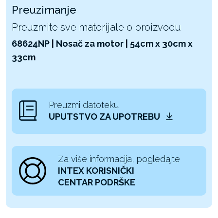
Preuzimanje
Preuzmite sve materijale o proizvodu
68624NP | Nosač za motor | 54cm x 30cm x
33cm
Preuzmi datoteku
UPUTSTVO ZA UPOTREBU
Za više informacija, pogledajte
INTEX KORISNIČKI
CENTAR PODRŠKE