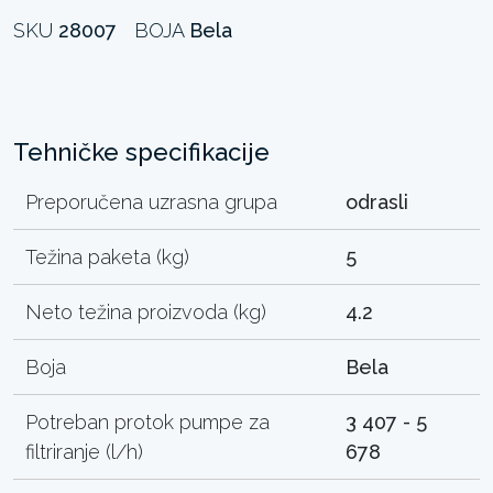
SKU
28007
BOJA
Bela
Tehničke specifikacije
Preporučena uzrasna grupa
odrasli
Težina paketa (kg)
5
Neto težina proizvoda (kg)
4.2
Boja
Bela
Potreban protok pumpe za
3 407 - 5
filtriranje (l/h)
678