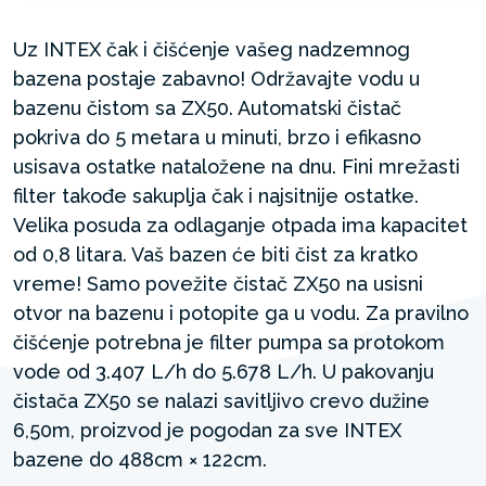
Uz INTEX čak i čišćenje vašeg nadzemnog
bazena postaje zabavno! Održavajte vodu u
bazenu čistom sa ZX50. Automatski čistač
pokriva do 5 metara u minuti, brzo i efikasno
usisava ostatke nataložene na dnu. Fini mrežasti
filter takođe sakuplja čak i najsitnije ostatke.
Velika posuda za odlaganje otpada ima kapacitet
od 0,8 litara. Vaš bazen će biti čist za kratko
vreme! Samo povežite čistač ZX50 na usisni
otvor na bazenu i potopite ga u vodu. Za pravilno
čišćenje potrebna je filter pumpa sa protokom
vode od 3.407 L/h do 5.678 L/h. U pakovanju
čistača ZX50 se nalazi savitljivo crevo dužine
6,50m, proizvod je pogodan za sve INTEX
bazene do 488cm × 122cm.