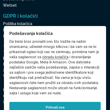
Wetset
GDPR i kolačići
Politika kolačića
Politika zaštite ličnih i drugih obrađivanih podataka
Podešavanja kolačića
Politika kolačića
Da biste brzo pronašli ono što tražite na našim
stranicama, uštedeli mnogo klikova i da vam se ne bi
prikazivali oglasi koji vas ne zanimaju, potrebna nam je
vaša saglasnost za
obradu kolačića
i dostavljanje
Intex Trading, s.r.o.
podataka Google, Meta ili Amazon. Ove datoteke
Hradecká 2526/3
najčešće sadrže vaša podešavanja, zapise o interakciji
130 00 Praha 3
sa sajtom i pre svega jedinstvene identifikatore koji
Vinohrady - Česká republika
identifikuju vaš pretraživač. Na vama je koju vrstu
saglasnosti ćete nam pružiti za obradu ovih podataka.
Nedavanje saglasnosti može uticati na funkcionisanje
Kompanija je registrovana u Opštinskom sudu u Pragu,
sajta i usluga koje vam se nude.
odeljak C, uložak 74759, Identifikacioni broj kompanije:
26150808, Poreski identifikacioni broj: CZ26150808.
Prihvati sve