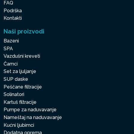
FAQ
Podrška
Kontakti
Naši proizvodi
Bazeni
SPA
Vazdušni kreveti
Čamci
Set za ljuljanje
SUP daske
Peščane filtracije
Solinatori
Kartuš filtracije
Pumpe za naduvavanje
Nameštaj na naduvavanje
Kućni ljubimci
Dodatna oprema