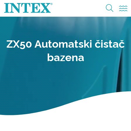
ZX50 Automatski čistač
bazena