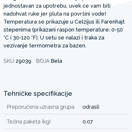
jednostavan za upotrebu, uvek će vam biti
nadohvat ruke jer pluta na površini vode!
Temperatura se prikazuje u Celzijus ili Farenhajt
stepenima (prikazani raspon temperature: 0-50
°C i 30-120 °F). U setu se nalazi i traka za
vezivanje termometra za bazen.
SKU
29039
BOJA
Bela
Tehničke specifikacije
Preporučena uzrasna grupa
odrasli
Težina paketa (kg)
0.07