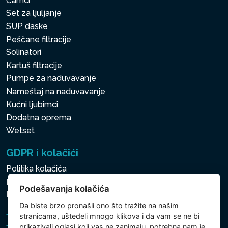
Čamci
Set za ljuljanje
SUP daske
Peščane filtracije
Solinatori
Kartuš filtracije
Pumpe za naduvavanje
Nameštaj na naduvavanje
Kućni ljubimci
Dodatna oprema
Wetset
GDPR i kolačići
Politika kolačića
Politika zaštite ličnih i drugih obrađivanih podataka
Podešavanja kolačića
Politika kolačića
Da biste brzo pronašli ono što tražite na našim
stranicama, uštedeli mnogo klikova i da vam se ne bi
prikazivali oglasi koji vas ne zanimaju, potrebna nam je