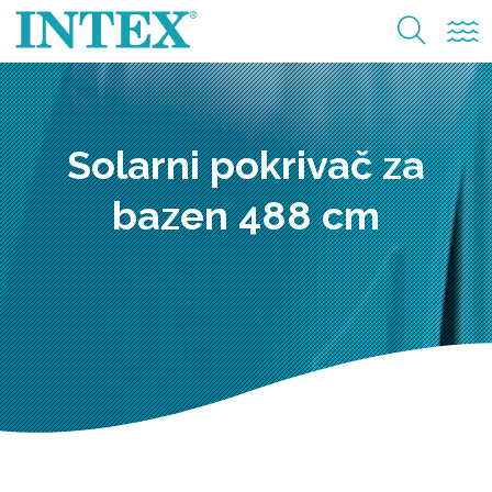
Solarni pokrivač za
bazen 488 cm