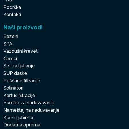
Podrška
Kontakti
Naši proizvodi
Bazeni
SPA
Vazdušni kreveti
Čamci
Set za ljuljanje
SUP daske
Peščane filtracije
Solinatori
Kartuš filtracije
Pumpe za naduvavanje
Nameštaj na naduvavanje
Kućni ljubimci
Dodatna oprema