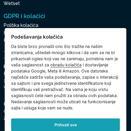
Wetset
GDPR i kolačići
Politika kolačića
Politika zaštite ličnih i drugih obrađivanih podataka
Podešavanja kolačića
Politika kolačića
Da biste brzo pronašli ono što tražite na našim
stranicama, uštedeli mnogo klikova i da vam se ne bi
prikazivali oglasi koji vas ne zanimaju, potrebna nam je
vaša saglasnost za
obradu kolačića
i dostavljanje
Intex Trading, s.r.o.
podataka Google, Meta ili Amazon. Ove datoteke
Hradecká 2526/3
najčešće sadrže vaša podešavanja, zapise o interakciji
130 00 Praha 3
sa sajtom i pre svega jedinstvene identifikatore koji
Vinohrady - Česká republika
identifikuju vaš pretraživač. Na vama je koju vrstu
saglasnosti ćete nam pružiti za obradu ovih podataka.
Nedavanje saglasnosti može uticati na funkcionisanje
Kompanija je registrovana u Opštinskom sudu u Pragu,
sajta i usluga koje vam se nude.
odeljak C, uložak 74759, Identifikacioni broj kompanije:
26150808, Poreski identifikacioni broj: CZ26150808.
Prihvati sve