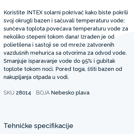
Koristite INTEX solarni pokrivač kako biste pokrili
svoj okrugli bazen i sačuvali temperaturu vode:
sunčeva toplota povećava temperaturu vode za
nekoliko stepeni tokom dana! Izrađen je od
polietilena i sastoji se od mreže zatvorenih
vazdušnih mehurića sa otvorima za odvod vode.
Smanjuje isparavanje vode do 95% i gubitak
toplote tokom noći. Pored toga, štiti bazen od
nakupljanja otpada u vodi. ​
SKU
28014
BOJA
Nebesko plava
Tehničke specifikacije