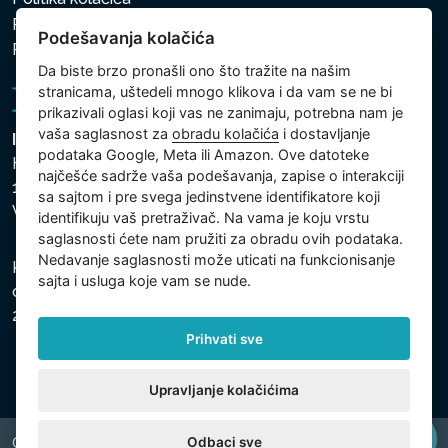
Politika zaštite ličnih i drugih obrađivanih podataka
Podešavanja kolačića
Politika kolačića
Da biste brzo pronašli ono što tražite na našim
stranicama, uštedeli mnogo klikova i da vam se ne bi
prikazivali oglasi koji vas ne zanimaju, potrebna nam je
vaša saglasnost za
obradu kolačića
i dostavljanje
Intex Trading, s.r.o.
podataka Google, Meta ili Amazon. Ove datoteke
Hradecká 2526/3
najčešće sadrže vaša podešavanja, zapise o interakciji
130 00 Praha 3
sa sajtom i pre svega jedinstvene identifikatore koji
Vinohrady - Česká republika
identifikuju vaš pretraživač. Na vama je koju vrstu
saglasnosti ćete nam pružiti za obradu ovih podataka.
Nedavanje saglasnosti može uticati na funkcionisanje
Kompanija je registrovana u Opštinskom sudu u Pragu,
sajta i usluga koje vam se nude.
odeljak C, uložak 74759, Identifikacioni broj kompanije:
26150808, Poreski identifikacioni broj: CZ26150808.
Prihvati sve
Upravljanje kolačićima
Odbaci sve
Copyright © 2026 INTEX TRADING s.r.o. All rights reserved.