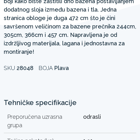
boji kako biste zaštitili dno bazena postavljanjem
dodatnog sloja između bazena i tla. Jedna
stranica obloge je duga 472 cm što je čini
savršenom veličinom za bazene prečnika 244cm,
305cm, 366cm i 457 cm. Napravljena je od
izdržljivog materijala, lagana i jednostavna za
montiranje!
SKU
28048
BOJA
Plava
Tehničke specifikacije
Preporučena uzrasna
odrasli
grupa