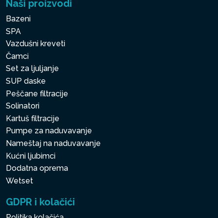
Naši proizvodi
Bazeni
SPA
Vazdušni kreveti
Čamci
Set za ljuljanje
SUP daske
Peščane filtracije
Solinatori
Kartuš filtracije
Pumpe za naduvavanje
Nameštaj na naduvavanje
Kućni ljubimci
Dodatna oprema
Wetset
GDPR i kolačići
Politika kolačića