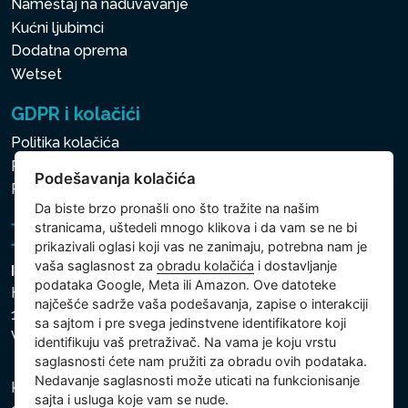
Nameštaj na naduvavanje
Kućni ljubimci
Dodatna oprema
Wetset
GDPR i kolačići
Politika kolačića
Politika zaštite ličnih i drugih obrađivanih podataka
Podešavanja kolačića
Politika kolačića
Da biste brzo pronašli ono što tražite na našim
stranicama, uštedeli mnogo klikova i da vam se ne bi
prikazivali oglasi koji vas ne zanimaju, potrebna nam je
vaša saglasnost za
obradu kolačića
i dostavljanje
Intex Trading, s.r.o.
podataka Google, Meta ili Amazon. Ove datoteke
Hradecká 2526/3
najčešće sadrže vaša podešavanja, zapise o interakciji
130 00 Praha 3
sa sajtom i pre svega jedinstvene identifikatore koji
Vinohrady - Česká republika
identifikuju vaš pretraživač. Na vama je koju vrstu
saglasnosti ćete nam pružiti za obradu ovih podataka.
Nedavanje saglasnosti može uticati na funkcionisanje
Kompanija je registrovana u Opštinskom sudu u Pragu,
sajta i usluga koje vam se nude.