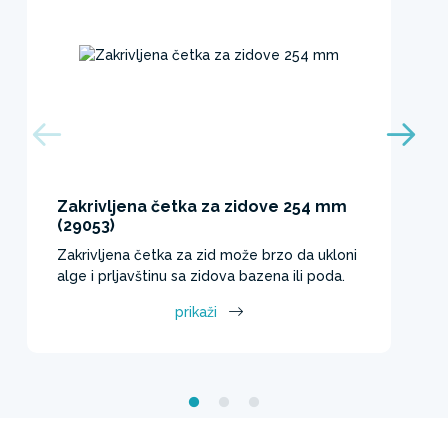
Zakrivljena četka za zidove 254 mm
(29053)
Zakrivljena četka za zid može brzo da ukloni
alge i prljavštinu sa zidova bazena ili poda.
prikaži