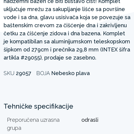
nadzemni bazen ć́e biti blistavo čist! Komplet
uključuje mrežu za sakupljanje lišće sa površine
vode i sa dna, glavu usisivača koja se povezuje sa
baštenskim crevom za čišćenje dna i zakrivljenu
četku za čišćenje zidova i dna bazena. Komplet
je kompatibilan sa aluminijumskom teleskopskom
šipkom od 279cm i prečnika 29,8 mm (INTEX šifra
artikla #29055), prodaje se zasebno.
SKU
29057
BOJA
Nebesko plava
Tehničke specifikacije
Preporučena uzrasna
odrasli
grupa