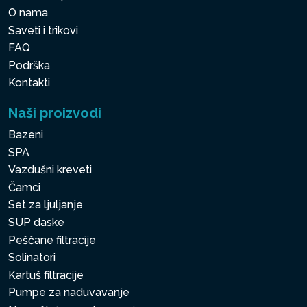
O nama
Saveti i trikovi
FAQ
Podrška
Kontakti
Naši proizvodi
Bazeni
SPA
Vazdušni kreveti
Čamci
Set za ljuljanje
SUP daske
Peščane filtracije
Solinatori
Kartuš filtracije
Pumpe za naduvavanje