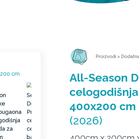
Proizvodi
>
Dodatn
All-Season 
celogodišnja
400x200 cm
(2026)
400cm x 200cm 