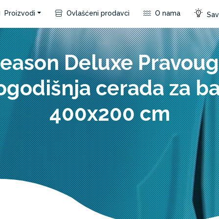
Proizvodi
Ovlašćeni prodavci
O nama
Save
Season Deluxe Pravou
ogodišnja cerada za b
400x200 cm