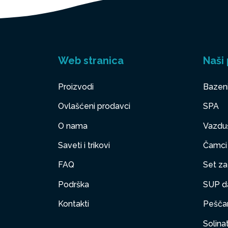
Web stranica
Naši 
Proizvodi
Bazen
Ovlašćeni prodavci
SPA
O nama
Vazduš
Saveti i trikovi
Čamci
FAQ
Set za 
Podrška
SUP d
Kontakti
Peščan
Solinat