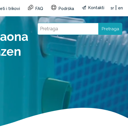
|
Kontakti
sr
en
ti i trikovi
FAQ
Podrška
Pretraga
gaona
azen