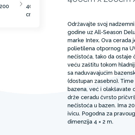
Održavajte svoj nadzemni
godine uz All-Season Del
marke Intex. Ova cerada j
polietilena otpornog na UV
nečistoća, tako da ostaje 
veću zaštitu tokom hladni
sa naduvavajućim bazensk
(dostupan zasebno). Time
bazena, već i olakšavate
drže ceradu čvrsto pričv
nečistoća u bazen. Ima 20
ivicu. Pogodna za pravou
dimenzija 4 × 2 m.