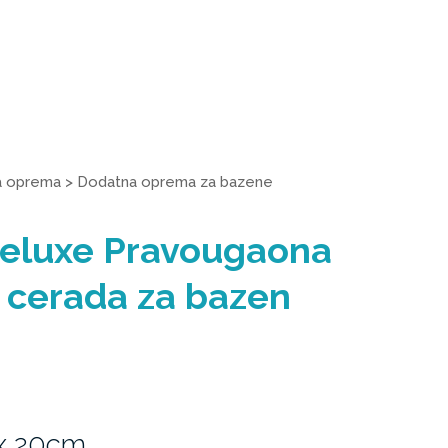
a oprema
>
Dodatna oprema za bazene
Deluxe Pravougaona
 cerada za bazen
x 20cm