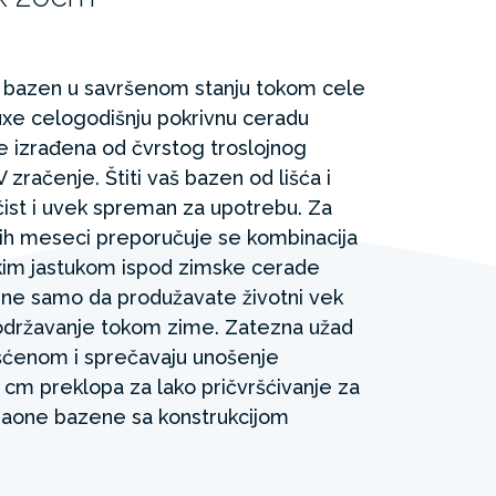
 bazen u savršenom stanju tokom cele
uxe celogodišnju pokrivnu ceradu
e izrađena od čvrstog troslojnog
 zračenje. Štiti vaš bazen od lišća i
čist i uvek spreman za upotrebu. Za
jih meseci preporučuje se kombinacija
im jastukom ispod zimske cerade
 ne samo da produžavate životni vek
 održavanje tokom zime. Zatezna užad
ršćenom i sprečavaju unošenje
 cm preklopa za lako pričvršćivanje za
gaone bazene sa konstrukcijom