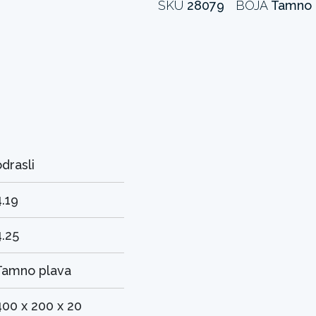
SKU
28079
BOJA
Tamno 
odrasli
4.19
4.25
Tamno plava
400 x 200 x 20