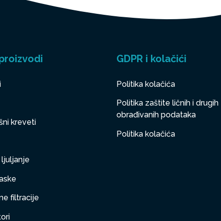
proizvodi
GDPR i kolačići
i
Politika kolačića
Politika zaštite ličnih i drugih
obrađivanih podataka
ni kreveti
Politika kolačića
ljuljanje
aske
e filtracije
ori