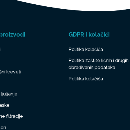
proizvodi
GDPR i kolačići
i
Politika kolačića
Politika zaštite ličnih i drugih
obrađivanih podataka
ni kreveti
Politika kolačića
ljuljanje
aske
e filtracije
ori