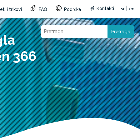
|
Kontakti
sr
en
ti i trikovi
FAQ
Podrška
Pretraga
gla
en 366