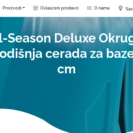
Proizvodi
Ovlašćeni prodavci
O nama
Save
l-Season Deluxe Okru
odišnja cerada za baz
cm