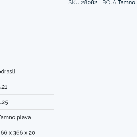
SKU
28082
BOJA
Tamno 
odrasli
.21
5.25
Tamno plava
366 x 366 x 20