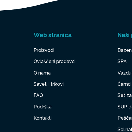
Web stranica
Naši 
Proizvodi
Bazen
Ovlašćeni prodavci
SPA
O nama
Vazduš
Saveti i trikovi
Čamci
FAQ
Set za 
Podrška
SUP d
Kontakti
Peščan
Solinat