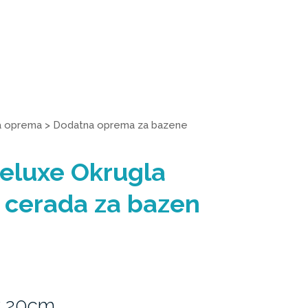
a oprema
>
Dodatna oprema za bazene
eluxe Okrugla
 cerada za bazen
x 20cm