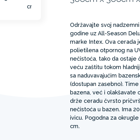
Održavajte svoj nadzemni
godine uz All-Season Del
marke Intex. Ova cerada j
polietilena otpornog na UV
nečistoća, tako da ostaje 
veću zaštitu tokom hladni
sa naduvavajućim bazensk
(dostupan zasebno). Time
bazena, već i olakšavate
drže ceradu čvrsto pričv
nečistoća u bazen. Ima 20
ivicu. Pogodna za okrugle
cm.