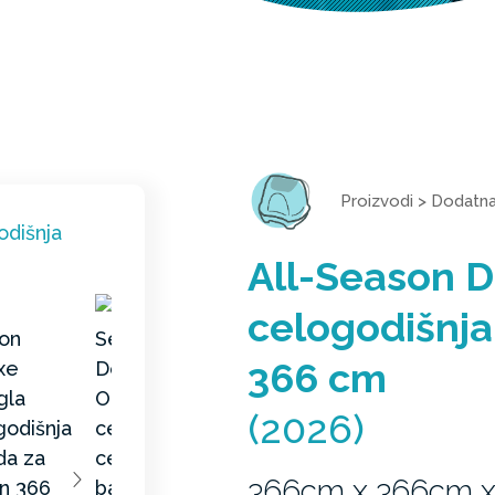
Proizvodi
>
Dodatn
All-Season D
celogodišnja
366 cm
(2026)
366cm x 366cm 