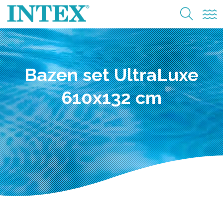
Bazen set UltraLuxe
610x132 cm