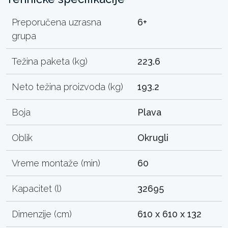
Preporučena uzrasna
6+
grupa
Težina paketa (kg)
223.6
Neto težina proizvoda (kg)
193.2
Boja
Plava
Oblik
Okrugli
Vreme montaže (min)
60
Kapacitet (l)
32695
Dimenzije (cm)
610 x 610 x 132