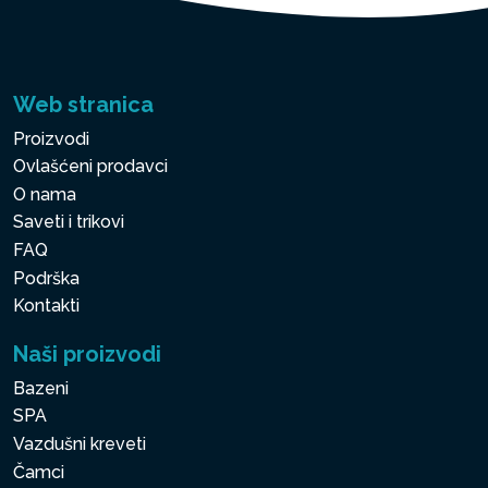
Web stranica
Proizvodi
Ovlašćeni prodavci
O nama
Saveti i trikovi
FAQ
Podrška
Kontakti
Naši proizvodi
Bazeni
SPA
Vazdušni kreveti
Čamci