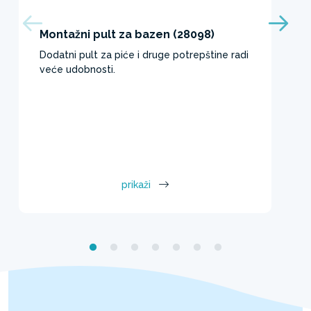
Montažni pult za bazen (28098)
Dodatni pult za piće i druge potrepštine radi
veće udobnosti.
prikaži