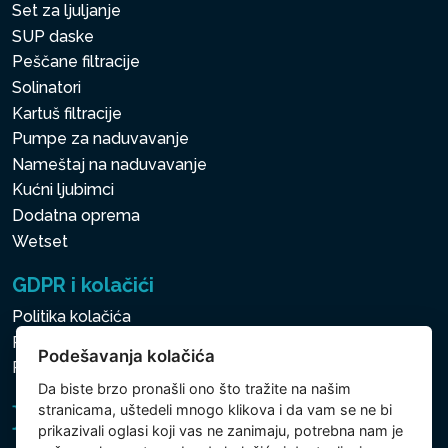
Set za ljuljanje
SUP daske
Peščane filtracije
Solinatori
Kartuš filtracije
Pumpe za naduvavanje
Nameštaj na naduvavanje
Kućni ljubimci
Dodatna oprema
Wetset
GDPR i kolačići
Politika kolačića
Politika zaštite ličnih i drugih obrađivanih podataka
Podešavanja kolačića
Politika kolačića
Da biste brzo pronašli ono što tražite na našim
stranicama, uštedeli mnogo klikova i da vam se ne bi
prikazivali oglasi koji vas ne zanimaju, potrebna nam je