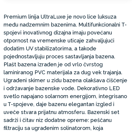
Premium linija UltraLuxe je novo lice luksuza
među nadzemnim bazenima. Multifunkcionalni T-
spojevi inovativnog dizajna imaju povećanu
otpornost na vremenske uticaje zahvaljujući
dodatim UV stabilizatorima, a takođe
pojednostavljuju proces sastavljanja bazena.
Plašt bazena izrađen je od vrlo čvrstog
laminiranog PVC materijala za dug vek trajanja.
Ugrađeni skimer u zidu bazena olakšava čišćenje
i održavanje bazenske vode. Dekorativno LED
svetlo napajano solarnom energijom, integrisano
u T-spojeve, daje bazenu elegantan izgled i
uveče stvara prijatnu atmosferu. Bazenski set
sadrži i čitav niz dodatne opreme: peščanu
filtraciju sa ugrađenim solinatorom, koja