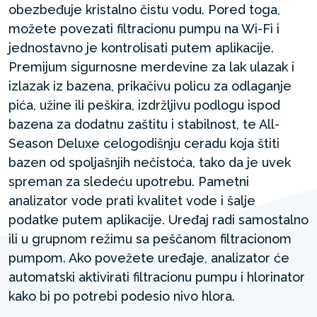
obezbeđuje kristalno čistu vodu. Pored toga,
možete povezati filtracionu pumpu na Wi-Fi i
jednostavno je kontrolisati putem aplikacije.
Premijum sigurnosne merdevine za lak ulazak i
izlazak iz bazena, prikačivu policu za odlaganje
pića, užine ili peškira, izdržljivu podlogu ispod
bazena za dodatnu zaštitu i stabilnost, te All-
Season Deluxe celogodišnju ceradu koja štiti
bazen od spoljašnjih nečistoća, tako da je uvek
spreman za sledeću upotrebu. Pametni
analizator vode prati kvalitet vode i šalje
podatke putem aplikacije. Uređaj radi samostalno
ili u grupnom režimu sa peščanom filtracionom
pumpom. Ako povežete uređaje, analizator će
automatski aktivirati filtracionu pumpu i hlorinator
kako bi po potrebi podesio nivo hlora.