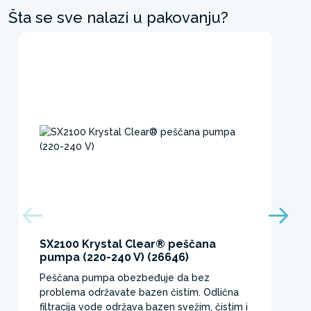
Šta se sve nalazi u pakovanju?
SX2100 Krystal Clear® peščana
pumpa (220-240 V) (26646)
Peščana pumpa obezbeđuje da bez
problema održavate bazen čistim. Odlična
filtracija vode održava bazen svežim, čistim i