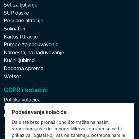
Set za ljuljanje
SUP daske
Peščane filtracije
Solinatori
Kartuš filtracije
Pumpe za naduvavanje
Nameštaj na naduvavanje
Kućni ljubimci
Dodatna oprema
Wetset
GDPR i kolačići
Politika kolačića
Politika zaštite ličnih i drugih obrađivanih podataka
Podešavanja kolačića
Politika kolačića
Da biste brzo pronašli ono što tražite na našim
stranicama, uštedeli mnogo klikova i da vam se ne bi
prikazivali oglasi koji vas ne zanimaju, potrebna nam je