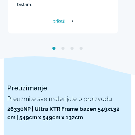
bistrim.
prikaži
Preuzimanje
Preuzmite sve materijale o proizvodu
26330NP | Ultra XTR Frame bazen 549x132
cm | 549cm x 549cm x 132cm