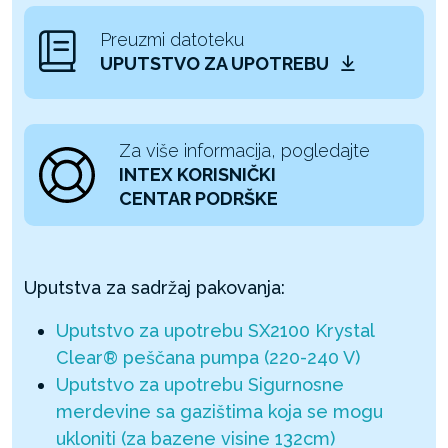
Preuzmi datoteku
UPUTSTVO ZA UPOTREBU
Za više informacija, pogledajte
INTEX KORISNIČKI
CENTAR PODRŠKE
Uputstva za sadržaj pakovanja:
Uputstvo za upotrebu SX2100 Krystal
Clear® peščana pumpa (220-240 V)
Uputstvo za upotrebu Sigurnosne
merdevine sa gazištima koja se mogu
ukloniti (za bazene visine 132cm)