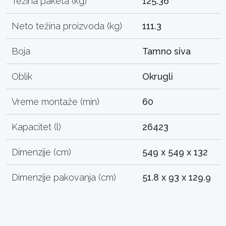
Težina paketa (kg)
125.36
Neto težina proizvoda (kg)
111.3
Boja
Tamno siva
Oblik
Okrugli
Vreme montaže (min)
60
Kapacitet (l)
26423
Dimenzije (cm)
549 x 549 x 132
Dimenzije pakovanja (cm)
51.8 x 93 x 129.9