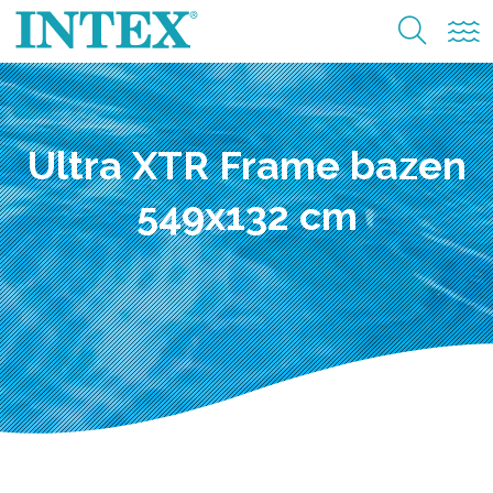
Ultra XTR Frame bazen
549x132 cm