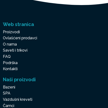
Web stranica
Proizvodi
Ovlašćeni prodavci
O nama
Saveti i trikovi
FAQ
Podrška
Kontakti
Naši proizvodi
Bazeni
SPA
Vazdušni kreveti
Čamci