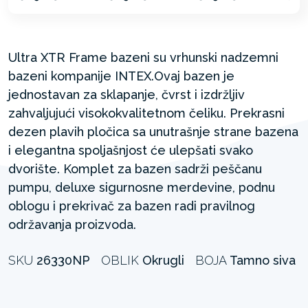
Ultra XTR Frame bazeni su vrhunski nadzemni
bazeni kompanije INTEX.Ovaj bazen je
jednostavan za sklapanje, čvrst i izdržljiv
zahvaljujući visokokvalitetnom čeliku. Prekrasni
dezen plavih pločica sa unutrašnje strane bazena
i elegantna spoljašnjost će ulepšati svako
dvorište. Komplet za bazen sadrži peščanu
pumpu, deluxe sigurnosne merdevine, podnu
oblogu i prekrivač za bazen radi pravilnog
održavanja proizvoda.
SKU
26330NP
OBLIK
Okrugli
BOJA
Tamno siva