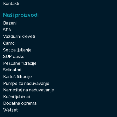
Kontakti
Naši proizvodi
Bazeni
SPA
Vazdušni kreveti
Čamci
Set za ljuljanje
SUP daske
Peščane filtracije
Solinatori
Kartuš filtracije
Pumpe za naduvavanje
Nameštaj na naduvavanje
Kućni ljubimci
Dodatna oprema
Wetset