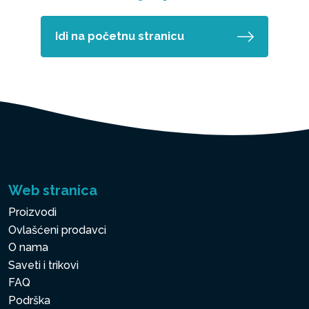
Idi na početnu stranicu
Web stranica
Proizvodi
Ovlašćeni prodavci
O nama
Saveti i trikovi
FAQ
Podrška