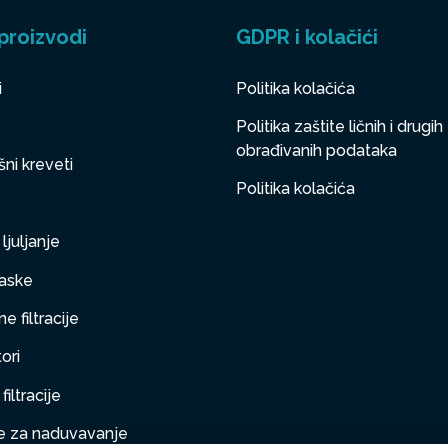
proizvodi
GDPR i kolačići
i
Politika kolačića
Politika zaštite ličnih i drugih
obrađivanih podataka
ni kreveti
Politika kolačića
ljuljanje
aske
e filtracije
ori
filtracije
 za naduvavanje