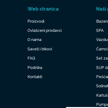
Web stranica
Naši 
Proizvodi
Bazen
Ovlašćeni prodavci
SPA
O nama
Vazduš
Saveti i trikovi
Čamci
FAQ
Set za 
Podrška
SUP d
Kontakti
Peščan
Solinat
Kartuš 
Pumpe