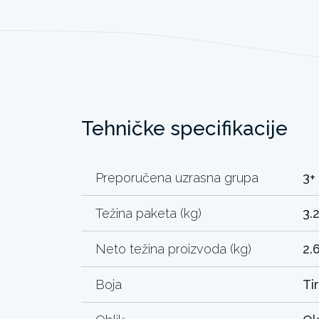
Tehničke specifikacije
Preporučena uzrasna grupa
3+
Težina paketa (kg)
3.
Neto težina proizvoda (kg)
2.
Boja
Ti