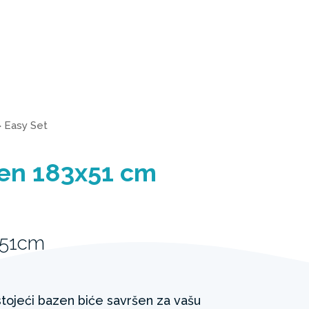
>
Easy Set
zen 183x51 cm
 51cm
ojeći bazen biće savršen za vašu