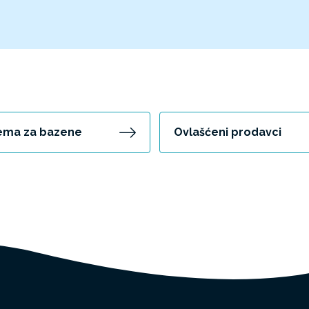
ema za bazene
Ovlašćeni prodavci