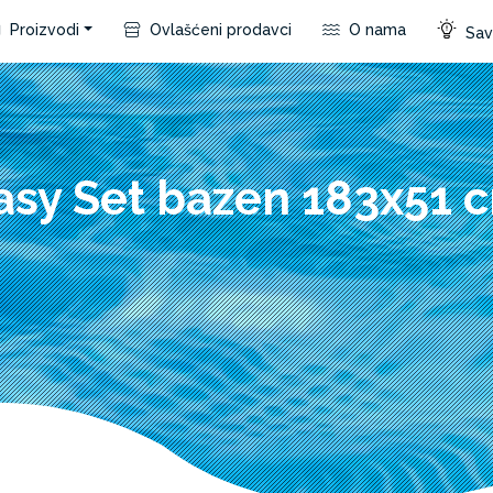
Proizvodi
Ovlašćeni prodavci
O nama
Save
asy Set bazen 183x51 