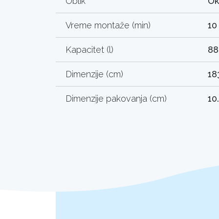
Oblik
Ok
Vreme montaže (min)
10
Kapacitet (l)
88
Dimenzije (cm)
18
Dimenzije pakovanja (cm)
10