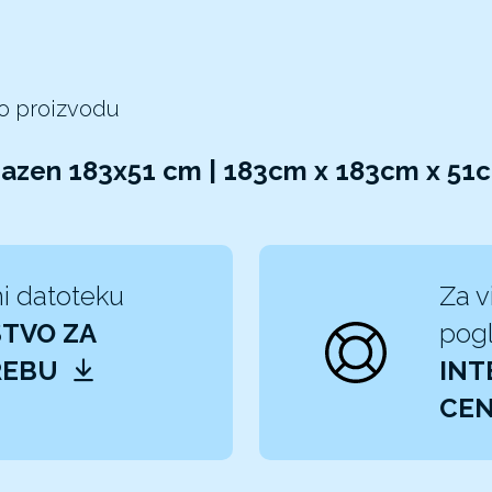
 o proizvodu
bazen 183x51 cm | 183cm x 183cm x 51
i datoteku
Za v
TVO ZA
pogl
REBU
INT
CEN