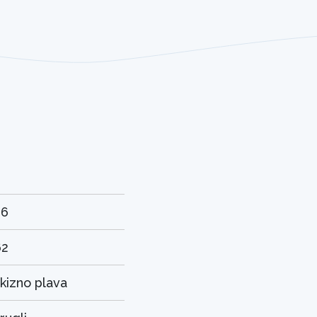
26
62
rkizno plava