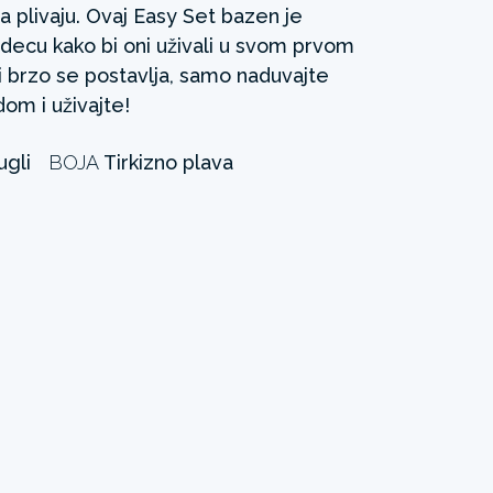
 plivaju. Ovaj Easy Set bazen je
 decu kako bi oni uživali u svom prvom
i brzo se postavlja, samo naduvajte
dom i uživajte!
ugli
BOJA
Tirkizno plava