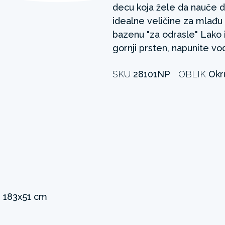
decu koja žele da nauče da
idealne veličine za mlađu
bazenu "za odrasle" Lako 
gornji prsten, napunite vo
SKU
28101NP
OBLIK
Okr