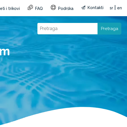
|
Kontakti
sr
en
ti i trikovi
FAQ
Podrška
Pretraga
cm