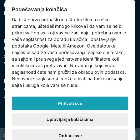
Politika zaštite ličnih i drugih obrađivanih podataka
Podešavanja kolačića
Politika kolačića
Da biste brzo pronašli ono što tražite na našim
stranicama, uštedeli mnogo klikova i da vam se ne bi
prikazivali oglasi koji vas ne zanimaju, potrebna nam je
vaša saglasnost za
obradu kolačića
i dostavljanje
Intex Trading, s.r.o.
podataka Google, Meta ili Amazon. Ove datoteke
Hradecká 2526/3
najčešće sadrže vaša podešavanja, zapise o interakciji
130 00 Praha 3
sa sajtom i pre svega jedinstvene identifikatore koji
Vinohrady - Česká republika
identifikuju vaš pretraživač. Na vama je koju vrstu
saglasnosti ćete nam pružiti za obradu ovih podataka.
Nedavanje saglasnosti može uticati na funkcionisanje
Kompanija je registrovana u Opštinskom sudu u Pragu,
sajta i usluga koje vam se nude.
odeljak C, uložak 74759, Identifikacioni broj kompanije:
26150808, Poreski identifikacioni broj: CZ26150808.
Prihvati sve
Upravljanje kolačićima
Odbaci sve
Copyright © 2026 INTEX TRADING s.r.o. All rights reserved.