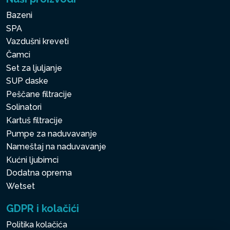
Bazeni
SPA
Vazdušni kreveti
Čamci
Set za ljuljanje
SUP daske
Peščane filtracije
Solinatori
Kartuš filtracije
Pumpe za naduvavanje
Nameštaj na naduvavanje
Kućni ljubimci
Dodatna oprema
Wetset
GDPR i kolačići
Politika kolačića