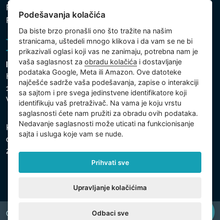
Politika zaštite ličnih i drugih obrađivanih podataka
Podešavanja kolačića
Politika kolačića
Da biste brzo pronašli ono što tražite na našim
stranicama, uštedeli mnogo klikova i da vam se ne bi
prikazivali oglasi koji vas ne zanimaju, potrebna nam je
vaša saglasnost za
obradu kolačića
i dostavljanje
Intex Trading, s.r.o.
podataka Google, Meta ili Amazon. Ove datoteke
Hradecká 2526/3
najčešće sadrže vaša podešavanja, zapise o interakciji
130 00 Praha 3
sa sajtom i pre svega jedinstvene identifikatore koji
Vinohrady - Česká republika
identifikuju vaš pretraživač. Na vama je koju vrstu
saglasnosti ćete nam pružiti za obradu ovih podataka.
Nedavanje saglasnosti može uticati na funkcionisanje
Kompanija je registrovana u Opštinskom sudu u Pragu,
sajta i usluga koje vam se nude.
odeljak C, uložak 74759, Identifikacioni broj kompanije:
26150808, Poreski identifikacioni broj: CZ26150808.
Prihvati sve
Upravljanje kolačićima
Odbaci sve
Copyright © 2026 INTEX TRADING s.r.o. All rights reserved.