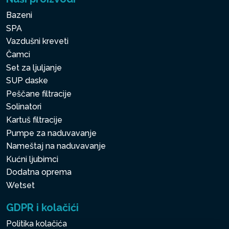
Bazeni
SPA
Vazdušni kreveti
Čamci
Set za ljuljanje
SUP daske
Peščane filtracije
Solinatori
Kartuš filtracije
Pumpe za naduvavanje
Nameštaj na naduvavanje
Kućni ljubimci
Dodatna oprema
Wetset
GDPR i kolačići
Politika kolačića