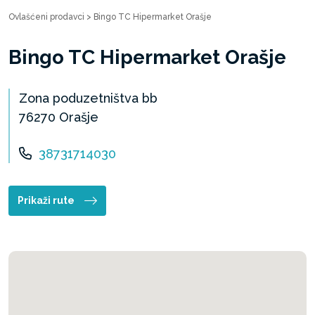
Ovlašćeni prodavci
>
Bingo TC Hipermarket Orašje
Bingo TC Hipermarket Orašje
Zona poduzetništva bb
76270 Orašje
38731714030
Prikaži rute