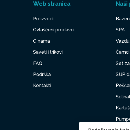
Web stranica
Naši 
Proizvodi
Bazen
Ovlašćeni prodavci
SPA
O nama
Vazduš
Saveti i trikovi
Čamci
FAQ
Set za 
Podrška
SUP d
Kontakti
Peščan
Solinat
Kartuš 
Pumpe