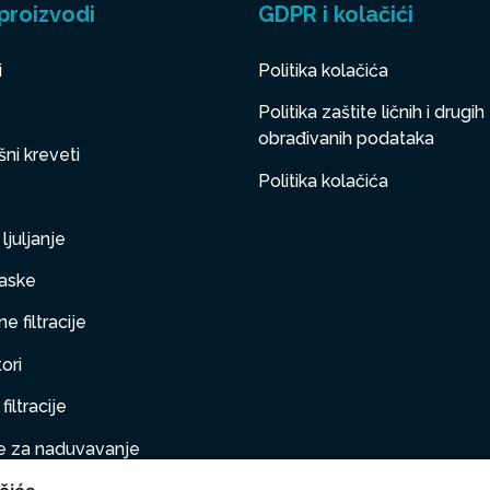
proizvodi
GDPR i kolačići
i
Politika kolačića
Politika zaštite ličnih i drugih
obrađivanih podataka
ni kreveti
Politika kolačića
ljuljanje
aske
e filtracije
ori
filtracije
 za naduvavanje