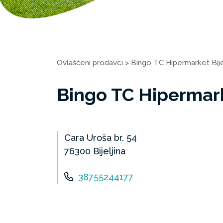
Ovlašćeni prodavci
>
Bingo TC Hipermarket Bije
Bingo TC Hipermark
Cara Uroša br. 54
76300 Bijeljina
38755244177