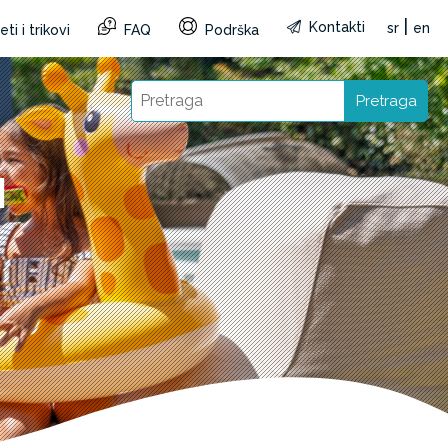
|
Kontakti
sr
en
ti i trikovi
FAQ
Podrška
Pretraga
I