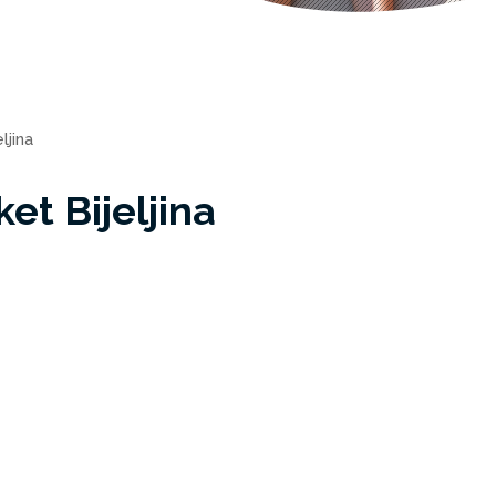
ljina
et Bijeljina