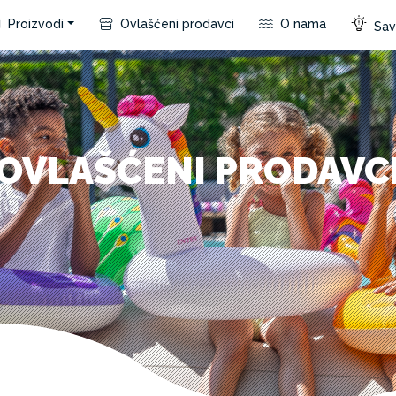
Proizvodi
Ovlašćeni prodavci
O nama
Save
OVLAŠĆENI PRODAVC