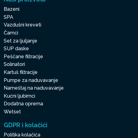
Bazeni
SPA
Vazdušni kreveti
Čamci
Set za ljuljanje
SUP daske
Peščane filtracije
Solinatori
Kartuš filtracije
Pumpe za naduvavanje
Nameštaj na naduvavanje
Kućni ljubimci
Dodatna oprema
Wetset
GDPR i kolačići
Politika kolačića