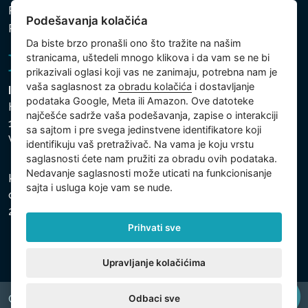
Politika zaštite ličnih i drugih obrađivanih podataka
Podešavanja kolačića
Politika kolačića
Da biste brzo pronašli ono što tražite na našim
stranicama, uštedeli mnogo klikova i da vam se ne bi
prikazivali oglasi koji vas ne zanimaju, potrebna nam je
vaša saglasnost za
obradu kolačića
i dostavljanje
Intex Trading, s.r.o.
podataka Google, Meta ili Amazon. Ove datoteke
Hradecká 2526/3
najčešće sadrže vaša podešavanja, zapise o interakciji
130 00 Praha 3
sa sajtom i pre svega jedinstvene identifikatore koji
Vinohrady - Česká republika
identifikuju vaš pretraživač. Na vama je koju vrstu
saglasnosti ćete nam pružiti za obradu ovih podataka.
Nedavanje saglasnosti može uticati na funkcionisanje
Kompanija je registrovana u Opštinskom sudu u Pragu,
sajta i usluga koje vam se nude.
odeljak C, uložak 74759, Identifikacioni broj kompanije:
26150808, Poreski identifikacioni broj: CZ26150808.
Prihvati sve
Upravljanje kolačićima
Odbaci sve
Copyright © 2026 INTEX TRADING s.r.o. All rights reserved.