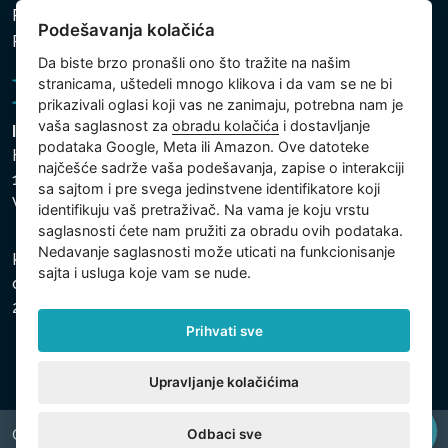
Politika zaštite ličnih i drugih obrađivanih podataka
Podešavanja kolačića
Politika kolačića
Da biste brzo pronašli ono što tražite na našim
stranicama, uštedeli mnogo klikova i da vam se ne bi
prikazivali oglasi koji vas ne zanimaju, potrebna nam je
vaša saglasnost za
obradu kolačića
i dostavljanje
Intex Trading, s.r.o.
podataka Google, Meta ili Amazon. Ove datoteke
Hradecká 2526/3
najčešće sadrže vaša podešavanja, zapise o interakciji
130 00 Praha 3
sa sajtom i pre svega jedinstvene identifikatore koji
Vinohrady - Česká republika
identifikuju vaš pretraživač. Na vama je koju vrstu
saglasnosti ćete nam pružiti za obradu ovih podataka.
Nedavanje saglasnosti može uticati na funkcionisanje
Kompanija je registrovana u Opštinskom sudu u Pragu,
sajta i usluga koje vam se nude.
odeljak C, uložak 74759, Identifikacioni broj kompanije:
26150808, Poreski identifikacioni broj: CZ26150808.
Prihvati sve
Upravljanje kolačićima
Odbaci sve
Copyright © 2026 INTEX TRADING s.r.o. All rights reserved.