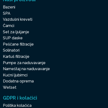
Bazeni
SPA
Vazdušni kreveti
Čamci
Set za ljuljanje
SUP daske
Peščane filtracije
Solinatori
Kartuš filtracije
Pumpe za naduvavanje
Nameštaj na naduvavanje
Kućni ljubimci
Dodatna oprema
Wetset
GDPR i kolačići
Politika kolačića