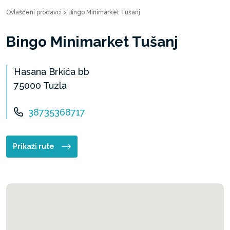
Ovlašćeni prodavci
>
Bingo Minimarket Tušanj
Bingo Minimarket Tušanj
Hasana Brkića bb
75000 Tuzla
38735368717
Prikaži rute