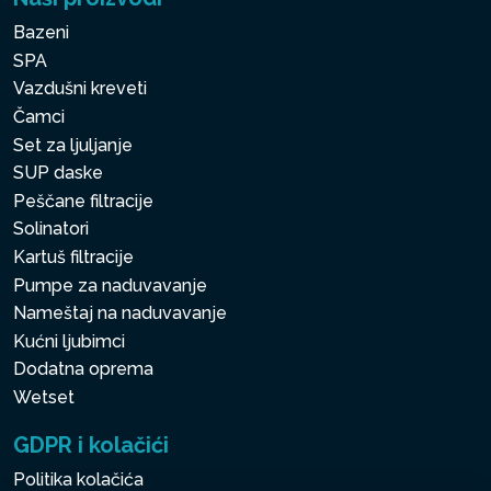
Bazeni
SPA
Vazdušni kreveti
Čamci
Set za ljuljanje
SUP daske
Peščane filtracije
Solinatori
Kartuš filtracije
Pumpe za naduvavanje
Nameštaj na naduvavanje
Kućni ljubimci
Dodatna oprema
Wetset
GDPR i kolačići
Politika kolačića