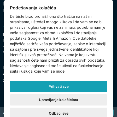
Politika zaštite ličnih i drugih obrađivanih podataka
Podešavanja kolačića
Politika kolačića
Da biste brzo pronašli ono što tražite na našim
stranicama, uštedeli mnogo klikova i da vam se ne bi
prikazivali oglasi koji vas ne zanimaju, potrebna nam je
vaša saglasnost za
obradu kolačića
i dostavljanje
Intex Trading, s.r.o.
podataka Google, Meta ili Amazon. Ove datoteke
Hradecká 2526/3
najčešće sadrže vaša podešavanja, zapise o interakciji
130 00 Praha 3
sa sajtom i pre svega jedinstvene identifikatore koji
Vinohrady - Česká republika
identifikuju vaš pretraživač. Na vama je koju vrstu
saglasnosti ćete nam pružiti za obradu ovih podataka.
Nedavanje saglasnosti može uticati na funkcionisanje
Kompanija je registrovana u Opštinskom sudu u Pragu,
sajta i usluga koje vam se nude.
odeljak C, uložak 74759, Identifikacioni broj kompanije:
26150808, Poreski identifikacioni broj: CZ26150808.
Prihvati sve
Upravljanje kolačićima
Odbaci sve
Copyright © 2026 INTEX TRADING s.r.o. All rights reserved.