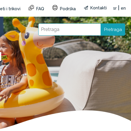
|
Kontakti
sr
en
ti i trikovi
FAQ
Podrška
Pretraga
I