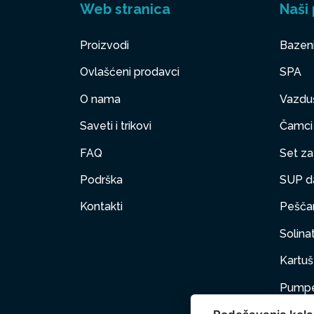
Web stranica
Naši 
Proizvodi
Bazen
Ovlašćeni prodavci
SPA
O nama
Vazduš
Saveti i trikovi
Čamci
FAQ
Set za 
Podrška
SUP d
Kontakti
Peščan
Solinat
Kartuš 
Pumpe