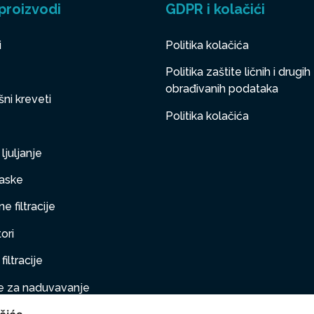
proizvodi
GDPR i kolačići
i
Politika kolačića
Politika zaštite ličnih i drugih
obrađivanih podataka
ni kreveti
Politika kolačića
ljuljanje
aske
e filtracije
ori
filtracije
 za naduvavanje