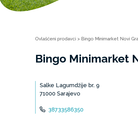
Ovlašćeni prodavci
>
Bingo Minimarket Novi Gr
Bingo Minimarket N
Salke Lagumdžije br. 9
71000 Sarajevo
38733586350