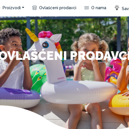
Proizvodi
Ovlašćeni prodavci
O nama
Save
OVLAŠĆENI PRODAVC