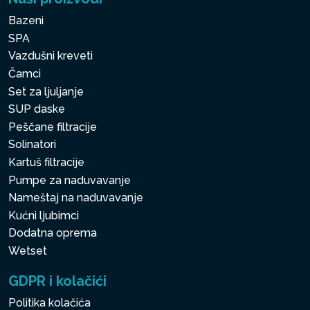
Bazeni
SPA
Vazdušni kreveti
Čamci
Set za ljuljanje
SUP daske
Peščane filtracije
Solinatori
Kartuš filtracije
Pumpe za naduvavanje
Nameštaj na naduvavanje
Kućni ljubimci
Dodatna oprema
Wetset
GDPR i kolačići
Politika kolačića