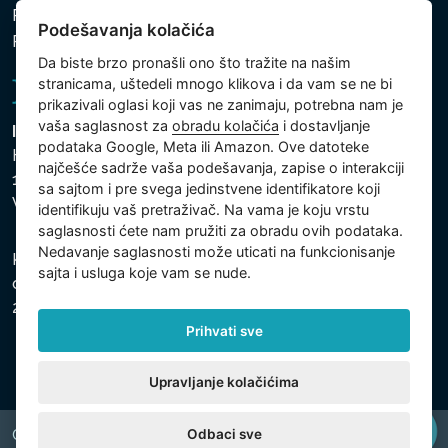
Politika zaštite ličnih i drugih obrađivanih podataka
Podešavanja kolačića
Politika kolačića
Da biste brzo pronašli ono što tražite na našim
stranicama, uštedeli mnogo klikova i da vam se ne bi
prikazivali oglasi koji vas ne zanimaju, potrebna nam je
vaša saglasnost za
obradu kolačića
i dostavljanje
Intex Trading, s.r.o.
podataka Google, Meta ili Amazon. Ove datoteke
Hradecká 2526/3
najčešće sadrže vaša podešavanja, zapise o interakciji
130 00 Praha 3
sa sajtom i pre svega jedinstvene identifikatore koji
Vinohrady - Česká republika
identifikuju vaš pretraživač. Na vama je koju vrstu
saglasnosti ćete nam pružiti za obradu ovih podataka.
Nedavanje saglasnosti može uticati na funkcionisanje
Kompanija je registrovana u Opštinskom sudu u Pragu,
sajta i usluga koje vam se nude.
odeljak C, uložak 74759, Identifikacioni broj kompanije:
26150808, Poreski identifikacioni broj: CZ26150808.
Prihvati sve
Upravljanje kolačićima
Odbaci sve
Copyright © 2026 INTEX TRADING s.r.o. All rights reserved.