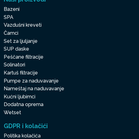
Bazeni
SPA
Vazdušni kreveti
Čamci
Set za ljuljanje
SUP daske
Peščane filtracije
Solinatori
Kartuš filtracije
Pumpe za naduvavanje
Nameštaj na naduvavanje
Kućni ljubimci
Dodatna oprema
Wetset
GDPR i kolačići
Politika kolačića