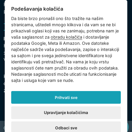
Politika zaštite ličnih i drugih obrađivanih podataka
Podešavanja kolačića
Politika kolačića
Da biste brzo pronašli ono što tražite na našim
stranicama, uštedeli mnogo klikova i da vam se ne bi
prikazivali oglasi koji vas ne zanimaju, potrebna nam je
vaša saglasnost za
obradu kolačića
i dostavljanje
Intex Trading, s.r.o.
podataka Google, Meta ili Amazon. Ove datoteke
Hradecká 2526/3
najčešće sadrže vaša podešavanja, zapise o interakciji
130 00 Praha 3
sa sajtom i pre svega jedinstvene identifikatore koji
Vinohrady - Česká republika
identifikuju vaš pretraživač. Na vama je koju vrstu
saglasnosti ćete nam pružiti za obradu ovih podataka.
Nedavanje saglasnosti može uticati na funkcionisanje
Kompanija je registrovana u Opštinskom sudu u Pragu,
sajta i usluga koje vam se nude.
odeljak C, uložak 74759, Identifikacioni broj kompanije:
26150808, Poreski identifikacioni broj: CZ26150808.
Prihvati sve
Upravljanje kolačićima
Odbaci sve
Copyright © 2026 INTEX TRADING s.r.o. All rights reserved.