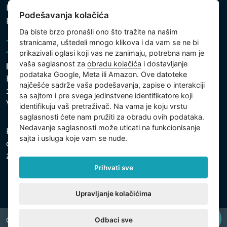
Politika zaštite ličnih i drugih obrađivanih podataka
Podešavanja kolačića
Politika kolačića
Da biste brzo pronašli ono što tražite na našim
stranicama, uštedeli mnogo klikova i da vam se ne bi
prikazivali oglasi koji vas ne zanimaju, potrebna nam je
vaša saglasnost za
obradu kolačića
i dostavljanje
Intex Trading, s.r.o.
podataka Google, Meta ili Amazon. Ove datoteke
Hradecká 2526/3
najčešće sadrže vaša podešavanja, zapise o interakciji
130 00 Praha 3
sa sajtom i pre svega jedinstvene identifikatore koji
Vinohrady - Česká republika
identifikuju vaš pretraživač. Na vama je koju vrstu
saglasnosti ćete nam pružiti za obradu ovih podataka.
Nedavanje saglasnosti može uticati na funkcionisanje
Kompanija je registrovana u Opštinskom sudu u Pragu,
sajta i usluga koje vam se nude.
odeljak C, uložak 74759, Identifikacioni broj kompanije:
26150808, Poreski identifikacioni broj: CZ26150808.
Prihvati sve
Upravljanje kolačićima
Odbaci sve
Copyright © 2026 INTEX TRADING s.r.o. All rights reserved.