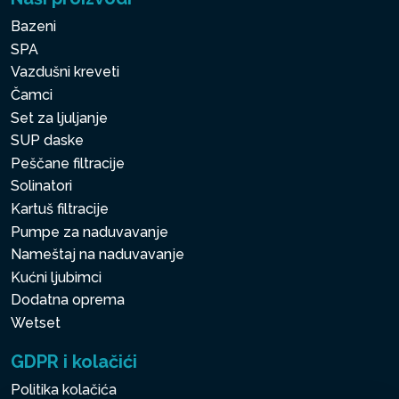
Bazeni
SPA
Vazdušni kreveti
Čamci
Set za ljuljanje
SUP daske
Peščane filtracije
Solinatori
Kartuš filtracije
Pumpe za naduvavanje
Nameštaj na naduvavanje
Kućni ljubimci
Dodatna oprema
Wetset
GDPR i kolačići
Politika kolačića