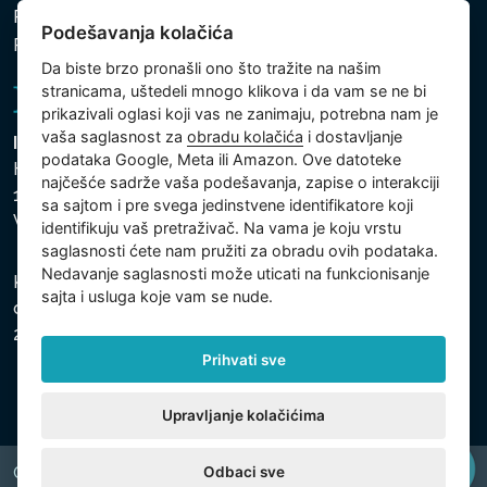
Politika zaštite ličnih i drugih obrađivanih podataka
Podešavanja kolačića
Politika kolačića
Da biste brzo pronašli ono što tražite na našim
stranicama, uštedeli mnogo klikova i da vam se ne bi
prikazivali oglasi koji vas ne zanimaju, potrebna nam je
vaša saglasnost za
obradu kolačića
i dostavljanje
Intex Trading, s.r.o.
podataka Google, Meta ili Amazon. Ove datoteke
Hradecká 2526/3
najčešće sadrže vaša podešavanja, zapise o interakciji
130 00 Praha 3
sa sajtom i pre svega jedinstvene identifikatore koji
Vinohrady - Česká republika
identifikuju vaš pretraživač. Na vama je koju vrstu
saglasnosti ćete nam pružiti za obradu ovih podataka.
Nedavanje saglasnosti može uticati na funkcionisanje
Kompanija je registrovana u Opštinskom sudu u Pragu,
sajta i usluga koje vam se nude.
odeljak C, uložak 74759, Identifikacioni broj kompanije:
26150808, Poreski identifikacioni broj: CZ26150808.
Prihvati sve
Upravljanje kolačićima
Odbaci sve
Copyright © 2026 INTEX TRADING s.r.o. All rights reserved.