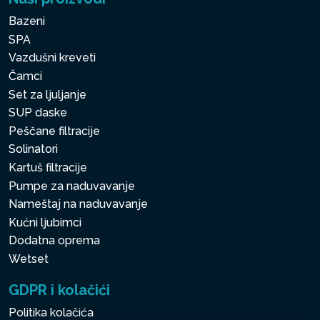
Bazeni
SPA
Vazdušni kreveti
Čamci
Set za ljuljanje
SUP daske
Peščane filtracije
Solinatori
Kartuš filtracije
Pumpe za naduvavanje
Nameštaj na naduvavanje
Kućni ljubimci
Dodatna oprema
Wetset
GDPR i kolačići
Politika kolačića