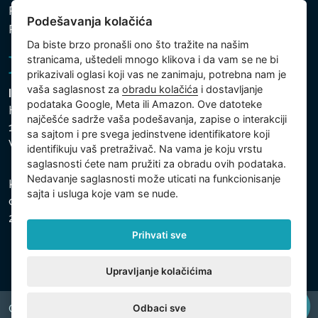
Politika zaštite ličnih i drugih obrađivanih podataka
Podešavanja kolačića
Politika kolačića
Da biste brzo pronašli ono što tražite na našim
stranicama, uštedeli mnogo klikova i da vam se ne bi
prikazivali oglasi koji vas ne zanimaju, potrebna nam je
vaša saglasnost za
obradu kolačića
i dostavljanje
Intex Trading, s.r.o.
podataka Google, Meta ili Amazon. Ove datoteke
Hradecká 2526/3
najčešće sadrže vaša podešavanja, zapise o interakciji
130 00 Praha 3
sa sajtom i pre svega jedinstvene identifikatore koji
Vinohrady - Česká republika
identifikuju vaš pretraživač. Na vama je koju vrstu
saglasnosti ćete nam pružiti za obradu ovih podataka.
Nedavanje saglasnosti može uticati na funkcionisanje
Kompanija je registrovana u Opštinskom sudu u Pragu,
sajta i usluga koje vam se nude.
odeljak C, uložak 74759, Identifikacioni broj kompanije:
26150808, Poreski identifikacioni broj: CZ26150808.
Prihvati sve
Upravljanje kolačićima
Odbaci sve
Copyright © 2026 INTEX TRADING s.r.o. All rights reserved.