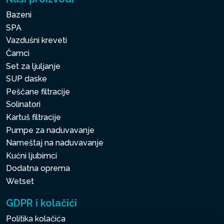
Bazeni
SPA
Vazdušni kreveti
Čamci
Set za ljuljanje
SUP daske
Peščane filtracije
Solinatori
Kartuš filtracije
Pumpe za naduvavanje
Nameštaj na naduvavanje
Kućni ljubimci
Dodatna oprema
Wetset
GDPR i kolačići
Politika kolačića