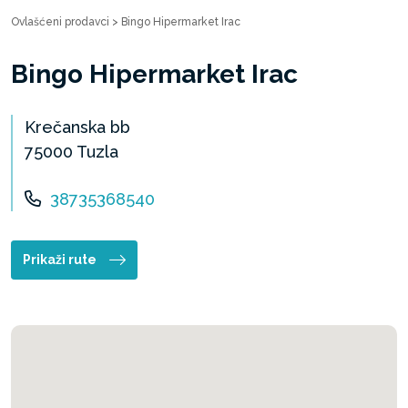
Ovlašćeni prodavci
>
Bingo Hipermarket Irac
Bingo Hipermarket Irac
Krečanska bb
75000 Tuzla
38735368540
Prikaži rute