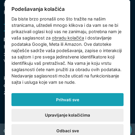
Politika zaštite ličnih i drugih obrađivanih podataka
Podešavanja kolačića
Politika kolačića
Da biste brzo pronašli ono što tražite na našim
stranicama, uštedeli mnogo klikova i da vam se ne bi
prikazivali oglasi koji vas ne zanimaju, potrebna nam je
vaša saglasnost za
obradu kolačića
i dostavljanje
Intex Trading, s.r.o.
podataka Google, Meta ili Amazon. Ove datoteke
Hradecká 2526/3
najčešće sadrže vaša podešavanja, zapise o interakciji
130 00 Praha 3
sa sajtom i pre svega jedinstvene identifikatore koji
Vinohrady - Česká republika
identifikuju vaš pretraživač. Na vama je koju vrstu
saglasnosti ćete nam pružiti za obradu ovih podataka.
Nedavanje saglasnosti može uticati na funkcionisanje
Kompanija je registrovana u Opštinskom sudu u Pragu,
sajta i usluga koje vam se nude.
odeljak C, uložak 74759, Identifikacioni broj kompanije:
26150808, Poreski identifikacioni broj: CZ26150808.
Prihvati sve
Upravljanje kolačićima
Odbaci sve
Copyright © 2026 INTEX TRADING s.r.o. All rights reserved.