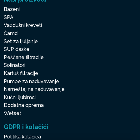
Bazeni
SPA
Vazdušni kreveti
Čamci
Set za ljuljanje
SUP daske
Peščane filtracije
Solinatori
Kartuš filtracije
Pumpe za naduvavanje
Nameštaj na naduvavanje
Kućni ljubimci
Dodatna oprema
Wetset
GDPR i kolačići
Politika kolačića