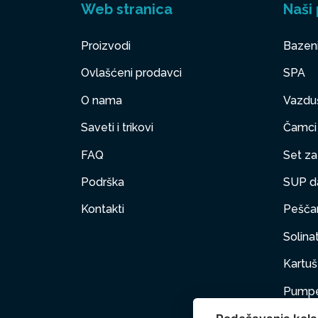
Web stranica
Naši 
Proizvodi
Bazen
Ovlašćeni prodavci
SPA
O nama
Vazduš
Saveti i trikovi
Čamci
FAQ
Set za 
Podrška
SUP d
Kontakti
Peščan
Solinat
Kartuš 
Pumpe