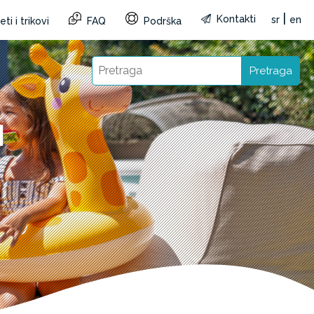
|
Kontakti
sr
en
ti i trikovi
FAQ
Podrška
Pretraga
I