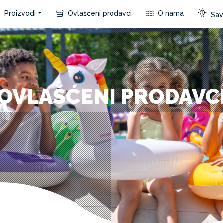
Proizvodi
Ovlašćeni prodavci
O nama
Save
OVLAŠĆENI PRODAVC