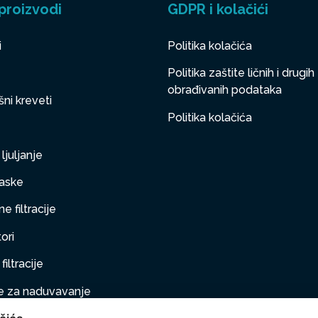
proizvodi
GDPR i kolačići
i
Politika kolačića
Politika zaštite ličnih i drugih
obrađivanih podataka
ni kreveti
Politika kolačića
ljuljanje
aske
e filtracije
ori
filtracije
 za naduvavanje