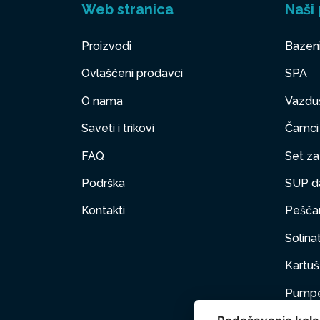
Web stranica
Naši 
Proizvodi
Bazen
Ovlašćeni prodavci
SPA
O nama
Vazduš
Saveti i trikovi
Čamci
FAQ
Set za 
Podrška
SUP d
Kontakti
Peščan
Solinat
Kartuš 
Pumpe