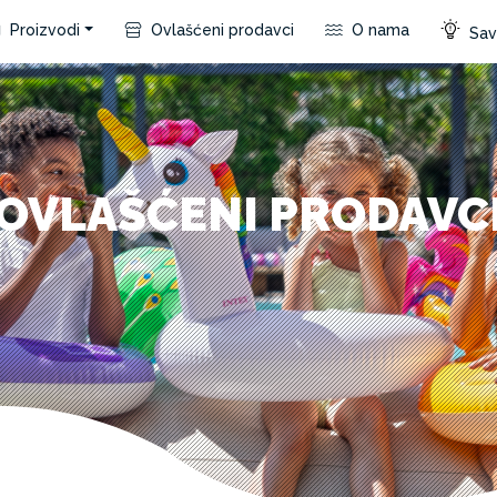
Proizvodi
Ovlašćeni prodavci
O nama
Save
OVLAŠĆENI PRODAVC