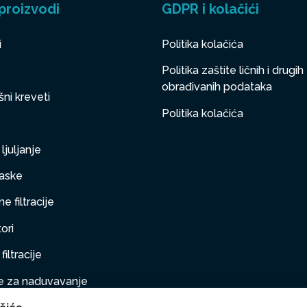
proizvodi
GDPR i kolačići
i
Politika kolačića
Politika zaštite ličnih i drugih
obrađivanih podataka
ni kreveti
Politika kolačića
ljuljanje
aske
e filtracije
ori
filtracije
 za naduvavanje