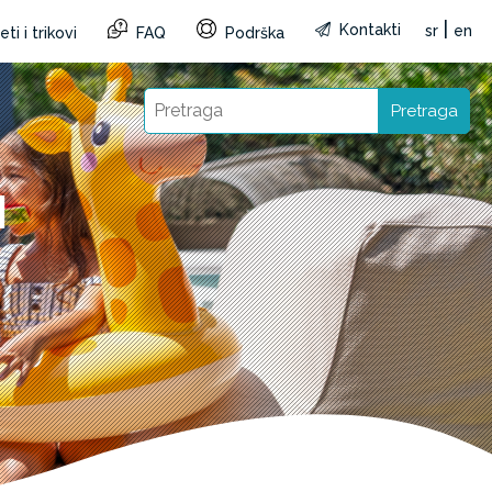
|
Kontakti
sr
en
ti i trikovi
FAQ
Podrška
Pretraga
I