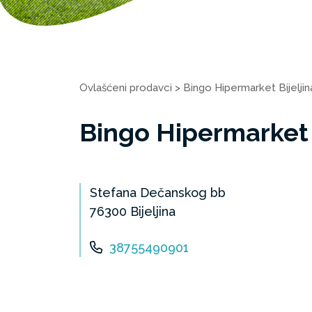
Ovlašćeni prodavci
>
Bingo Hipermarket Bijeljin
Bingo Hipermarket 
Stefana Dečanskog bb
76300 Bijeljina
38755490901